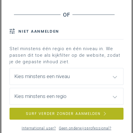
Stage en werkplekleren
Effectieve didactiek, lessen met
effect binnen het STEM-domein
Veiligheid
Verken op deze leerplanpagina hoe je in jouw
STEM-lessen meer effect kunt generen bij de
leerlingen.
NIET AANMELDEN
ZOEKEN
DIFFERENTIËREN
BLENDED LEREN
Stel minstens één regio en één niveau in. We
MEER INSPIRATIE OVER LEERPLANNEN HEEN
passen dit toe als kijkfilter op de website, zodat
je de gepaste inhoud ziet.
LerarenNetwerk (LEN)
Kies minstens een niveau
Elk leerplan in het STEM-domein wordt
ondersteund via een netwerk van leraren waar
ervaringen, cursusmateriaal, projectbundels,
Kies minstens een regio
ondersteunende documenten, evaluatiemateriaal
... worden gedeeld. Dit LErarenNetwerk (LEN) is
een MS-Teamsomgeving waartoe je toegang
SURF VERDER ZONDER AANMELDEN
moet aanvragen via de procedure in bijlage.
International user?
Geen onderwijsprofessional?