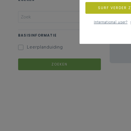
SURF VERDER 
International user?
BASISINFORMATIE
Leerplanduiding
ZOEKEN