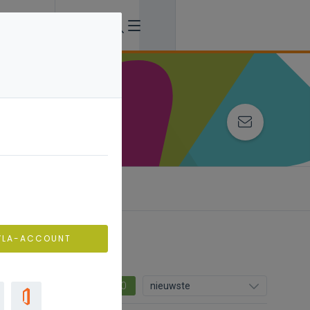
ing
VLA-ACCOUNT
0
nieuwste