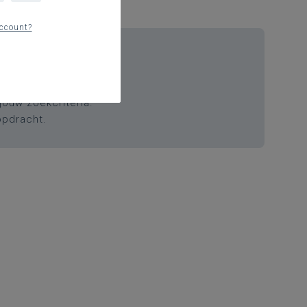
ccount?
ten
ouw zoekcriteria.
opdracht.