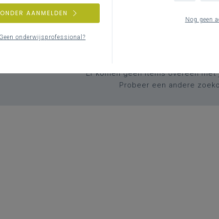
ZONDER AANMELDEN
Nog geen a
Geen onderwijsprofessional?
Geen zoekresulta
Er komen geen items overeen met j
Probeer een andere zoek