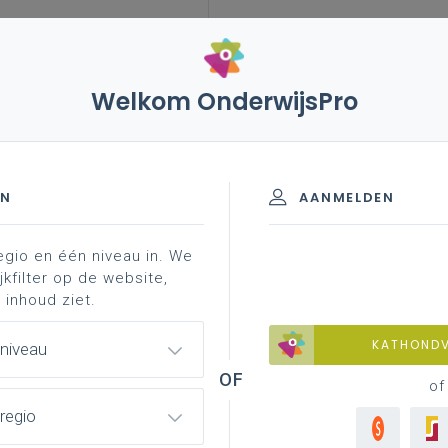
Welkom OnderwijsPro
leerplannen
vakken en leerplannen 2de graad
matie
ad - A-finaliteit
EN
AANMELDEN
egio en één niveau in. We
materiaal
achtergrond
faq
professionaliser
jkfilter op de website,
 inhoud ziet.
KATHOND
 niveau
of
regio