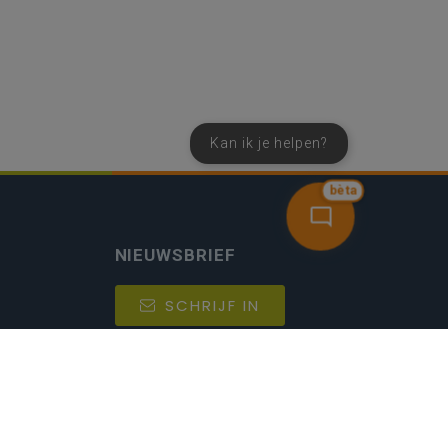
Kan ik je helpen?
bèta
NIEUWSBRIEF
SCHRIJF IN
MIJN.
Beheer