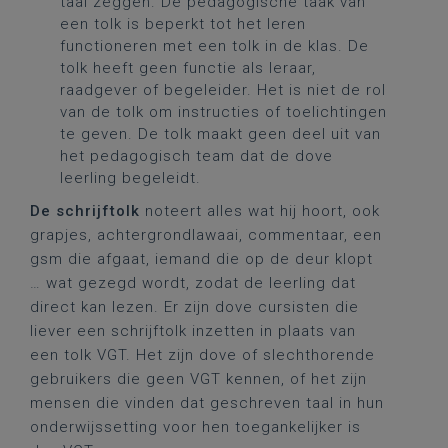
taal zeggen. De pedagogische taak van
een tolk is beperkt tot het leren
functioneren met een tolk in de klas. De
tolk heeft geen functie als leraar,
raadgever of begeleider. Het is niet de rol
van de tolk om instructies of toelichtingen
te geven. De tolk maakt geen deel uit van
het pedagogisch team dat de dove
leerling begeleidt.
De schrijftolk
noteert alles wat hij hoort, ook
grapjes, achtergrondlawaai, commentaar, een
gsm die afgaat, iemand die op de deur klopt
… wat gezegd wordt, zodat de leerling dat
direct kan lezen. Er zijn dove cursisten die
liever een schrijftolk inzetten in plaats van
een tolk VGT. Het zijn dove of slechthorende
gebruikers die geen VGT kennen, of het zijn
mensen die vinden dat geschreven taal in hun
onderwijssetting voor hen toegankelijker is