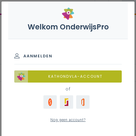
Welkom OnderwijsPro
Leerlingen met een auditieve
beperking
AANMELDEN
Onderwijsaanbod
KATHONDVLA-ACCOUNT
of
Inhoudstafel
Onderwijscontinuüm
Nog geen account?
Een breed onderwijscontinuüm
Gewoon onderwijs