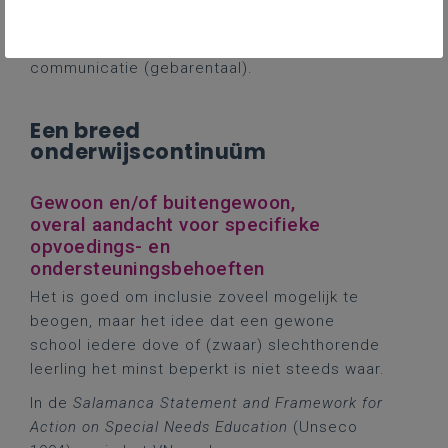
communicatie, als een groep die onderwezen
wordt via een vorm van manuele
communicatie (gebarentaal).
Een breed
onderwijscontinuüm
Gewoon en/of buitengewoon,
overal aandacht voor specifieke
opvoedings- en
ondersteuningsbehoeften
Het is goed om inclusie zoveel mogelijk te
beogen, maar het idee dat een gewone
school iedere dove of (zwaar) slechthorende
leerling het minst beperkt is niet steeds waar.
In de
Salamanca Statement and Framework for
Action on Special Needs Education
(Unseco