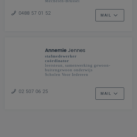
Mechelen-Brussel
Vlaanderenbreed
0488 57 01 52
MAIL
Annemie
Jennes
stafmedewerker
coördinator
leersteun, samenwerking gewoon-
buitengewoon onderwijs
Scholen Voor Iedereen
02 507 06 25
MAIL