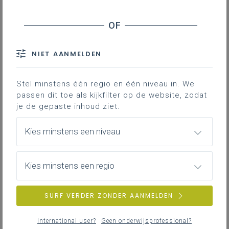
Buitengewoon onderwijs type 7
Contact
NIET AANMELDEN
Stel minstens één regio en één niveau in. We
Onderwijscontinuüm
passen dit toe als kijkfilter op de website, zodat
je de gepaste inhoud ziet.
Het antwoord op de
heterogeniteit
van de
populatie is een diversiteit van
Kies minstens een niveau
ontwikkelingstrajecten. Er bestaat een groep
kinderen die na een periode in het
buitengewoon onderwijs, kan overschakelen
Kies minstens een regio
naar het gewoon onderwijs en een groep
leerlingen die permanent aangewezen is op
SURF VERDER ZONDER AANMELDEN
het buitengewoon onderwijs.
Binnen beide groepen zijn er zowel kinderen
International user?
Geen onderwijsprofessional?
die onderwezen worden via auditief orale