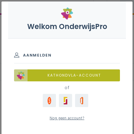
Welkom OnderwijsPro
Horeca S - 3de graad -
D/A-finaliteit
AANMELDEN
KATHONDVLA-ACCOUNT
of
Instructiekaarten en
stappenplannen
Nog geen account?