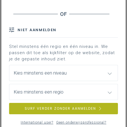
Inhoudstafel
Instructiekaarten zijn de schriftelijke
neerslag van de mondelinge en visuele
NIET AANMELDEN
instructie door de leraar in de klas
gegeven.
Stel minstens één regio en één niveau in. We
passen dit toe als kijkfilter op de website, zodat
Ze zijn bedoeld om de leerlingen bij het
je de gepaste inhoud ziet.
zelfstandig werken stapsgewijs te helpen.
De kaarten kunnen gebruikt worden als
Kies minstens een niveau
reminder van de lesinstructie en/of als
trainingskaart in een bepaalde
Kies minstens een regio
vaardigheid.
Enkele inspirerende voorbeelden:
SURF VERDER ZONDER AANMELDEN
instructiekaarten PAV-portaal
praktijkkaarten van uitgeverij Portfolio
International user?
Geen onderwijsprofessional?