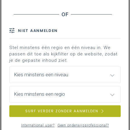
Inspirerend materiaal
Didactische tips, ondersteunende documenten,
NIET AANMELDEN
duiding bij leerinhouden …
Stel minstens één regio en één niveau in. We
passen dit toe als kijkfilter op de website, zodat
Professionalisering
je de gepaste inhoud ziet.
Overzicht van nascholingen, vormingen,
Kies minstens een niveau
netwerken …
Kies minstens een regio
SURF VERDER ZONDER AANMELDEN
International user?
Geen onderwijsprofessional?