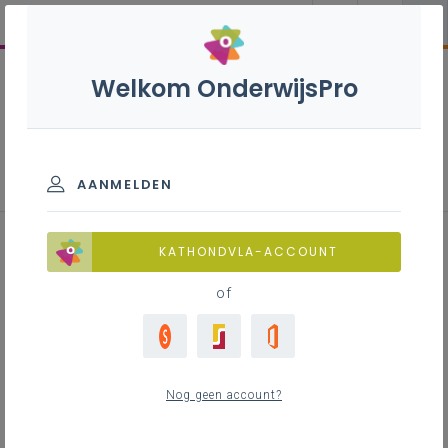
Welkom OnderwijsPro
Woordkunst-drama - 3de graad
- D-finaliteit
AANMELDEN
KATHONDVLA-ACCOUNT
of
Leerplan
Raadpleeg via de leerplantool of download de
Word-versie
Nog geen account?
LEERPLANTOOL