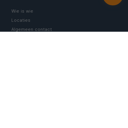
Wie is wie
Locaties
Algemeen contact
Helpdesk
NIEUWSBRIEF
SCHRIJF IN
MIJN.
Beheer
Kijkfilter