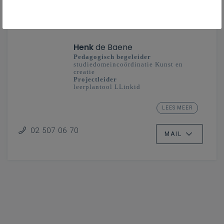
CONTACT
Henk
de Baene
Pedagogisch begeleider
studiedomeincoördinatie Kunst en
creatie
Projectleider
leerplantool LLinkid
secundair onderwijs - Vlaanderenbreed
LEES MEER
Ontwikkeling klas en school
02 507 06 70
MAIL