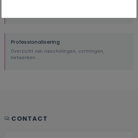
Bij achtergrond vind je documenten die zinvol
zijn bij het leerplan.
Professionalisering
Overzicht van nascholingen, vormingen,
netwerken …
CONTACT