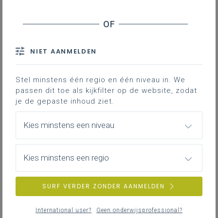
Word-versie
LEERPLANTOOL
NIET AANMELDEN
Basisinformatie
Stel minstens één regio en één niveau in. We
Basisinformatie over het leerplan
passen dit toe als kijkfilter op de website, zodat
je de gepaste inhoud ziet.
Kies minstens een niveau
Inspirerend materiaal
Didactische tips, ondersteunende documenten,
Kies minstens een regio
duiding bij leerinhouden …
SURF VERDER ZONDER AANMELDEN
Achtergrond
International user?
Geen onderwijsprofessional?