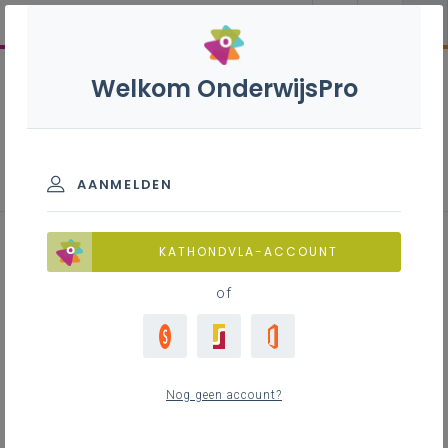
Welkom OnderwijsPro
Wellness en schoonheid S - 3de
graad - D/A-finaliteit
AANMELDEN
KATHONDVLA-ACCOUNT
Hier vind je het leerplan en inspirerend materiaal
en nog meer.
of
Nog geen account?
Leerplan
Raadpleeg via de leerplantool of download de