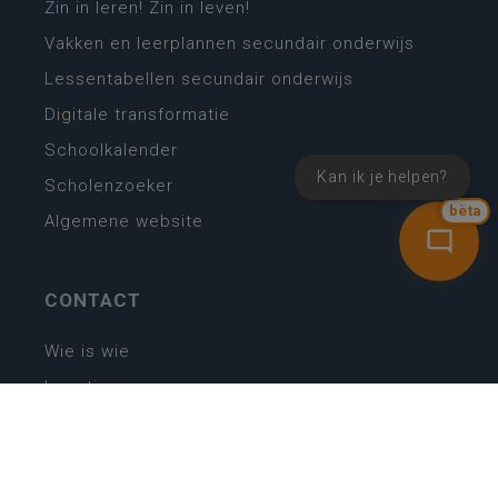
Zin in leren! Zin in leven!
Vakken en leerplannen secundair onderwijs
Lessentabellen secundair onderwijs
Digitale transformatie
Schoolkalender
Kan ik je helpen?
Scholenzoeker
bèta
Algemene website
CONTACT
Wie is wie
Locaties
Algemeen contact
Helpdesk