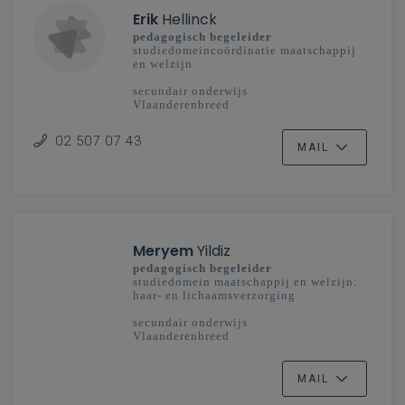
Erik
Hellinck
pedagogisch begeleider
studiedomeincoördinatie maatschappij
en welzijn
secundair onderwijs
Vlaanderenbreed
02 507 07 43
MAIL
Meryem
Yildiz
pedagogisch begeleider
studiedomein maatschappij en welzijn:
haar- en lichaamsverzorging
secundair onderwijs
Vlaanderenbreed
MAIL