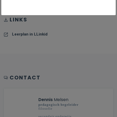
LINKS
Leerplan in LLinkid
CONTACT
Dennis
Melsen
pedagogisch begeleider
filosofie
secundair onderwijs