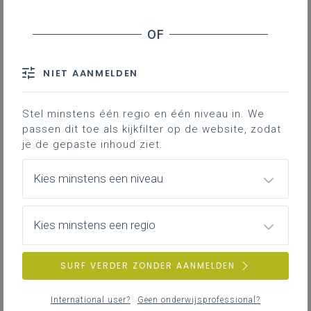
Contact
Hieronder vind je de definitieve en
volledig afgewerkte versie van het
NIET AANMELDEN
leerplan in Word; enkel deze versie
is geldig voor de volledige 3de
graad vanaf 1 september 2024.
Stel minstens één regio en één niveau in. We
passen dit toe als kijkfilter op de website, zodat
je de gepaste inhoud ziet.
Kies minstens een niveau
Kies minstens een regio
DOWNLOADS
SURF VERDER ZONDER AANMELDEN
III-UiFi-d januari 24
International user?
Geen onderwijsprofessional?
WORD
315KB