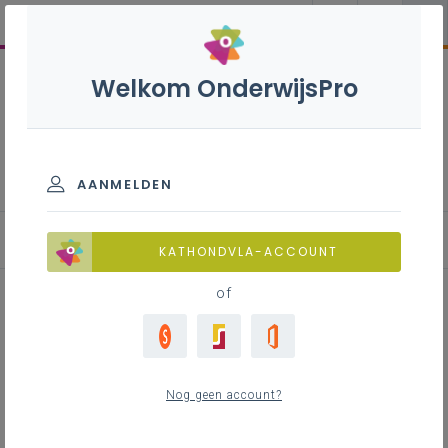
Welkom OnderwijsPro
Uitgebreide Filosofie S - 3de
graad - D-finaliteit
AANMELDEN
Leerplan
KATHONDVLA-ACCOUNT
of
Inhoudstafel
Nog geen account?
Downloads