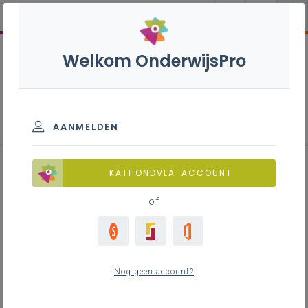
Welkom OnderwijsPro
Inspirerend materiaal
AANMELDEN
Het handelingswerkwoord
KATHONDVLA-ACCOUNT
reflecteren
of
Inhoudstafel
Nog geen account?
Reflecteren?
Opbouwen naar reflectie