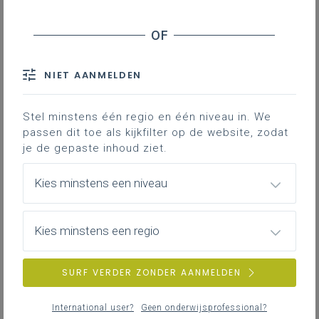
Reflecteren met inzet van filosofische vaardigheden
De reflectievraag
Bibliografie
NIET AANMELDEN
Het handelingswerkwoord
reflecteren
is
alomtegenwoordig in de leerplandoelen
Stel minstens één regio en één niveau in. We
filosofie: reflecteren over ethische
passen dit toe als kijkfilter op de website, zodat
je de gepaste inhoud ziet.
vraagstukken, over de mens, over
waarheid en kennis... Een specifiek
Kies minstens een niveau
handelingswerkwoord dat net door die
alomtegenwoordigheid ook het vak
filosofie zelf een zeer specifiek karakter
Kies minstens een regio
geeft. Wat begrijpen we
onder
reflecteren
in het vak filosofie en
SURF VERDER ZONDER AANMELDEN
hoe kunnen we onze leerlingen ertoe
brengen te reflecteren over de
International user?
Geen onderwijsprofessional?
verschillende filosofische thema's in de