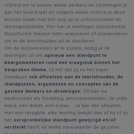
vrijheid om te kiezen welke denkers en stromingen je
aan het woord laat en volgens welke criteria je deze
keuzes maakt met het oog op je schoolcontext en
leerlingenpubliek. Hier kan je leerlingen bijvoorbeeld
filosofische teksten laten analyseren of interpreteren
om er de leerinhouden uit te distilleren
Om de les(senreeks) af te sluiten, nodig je de
leerlingen uit om
opnieuw een standpunt te
beargumenteren rond een vraagstuk binnen het
besproken thema
, zij het dat zij nu het eigen
standpunt
ook aftoetsen aan de leerinhouden, de
standpunten, argumenten en concepten van de
geziene denkers en stromingen
. DIt kan via
werkvormen als filodating, emotienetwerken, de stille
wand, een debat, een essay... Je kan dan afsluiten
met een terugblik: elke leerling bekijkt dan of hij of zij
het
oorspronkelijke standpunt gewijzigd en/of
versterkt
heeft en welke meerwaarde de geziene