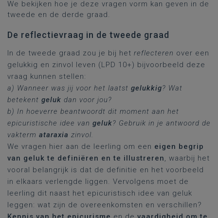
We bekijken hoe je deze vragen vorm kan geven in de
tweede en de derde graad.
De reflectievraag in de tweede graad
In de tweede graad zou je bij het
reflecteren
over een
gelukkig en zinvol leven (LPD 10+) bijvoorbeeld deze
vraag kunnen stellen:
a) Wanneer was jij voor het laatst
gelukkig
? Wat
betekent
geluk
dan voor jou?
b) In hoeverre beantwoordt dit moment aan het
epicuristische idee van
geluk
? Gebruik in je antwoord de
vakterm
ataraxia
zinvol.
We vragen hier aan de leerling om een
eigen begrip
van geluk te definiëren en te illustreren
, waarbij het
vooral belangrijk is dat de definitie en het voorbeeld
in elkaars verlengde liggen. Vervolgens moet de
leerling dit naast het epicuristisch idee van geluk
leggen: wat zijn de overeenkomsten en verschillen?
Kennis van het epicurisme
en de
vaardigheid om te