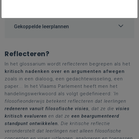
leerplannen?
Gekoppelde leerplannen
Reflecteren?
In het glossarium wordt
reflecteren
begrepen als het
kritisch nadenken over en argumenten afwegen
zoals in een dialoog, een gedachtewisseling, een
paper... In het Vlaams Parlement heeft men het
handelingswerkwoord als volgt gedefinieerd:
'
In
filosofieonderwijs betekent reflecteren dat leerlingen
redeneren vanuit filosofische visies
, dat ze die
visies
kritisch evalueren
en dat ze
een beargumenteerd
standpunt ontwikkelen.
Die kritische reflectie
veronderstelt dat leerlingen niet alleen filosofische
concepten en visies uitleggen, analyseren en toepassen,