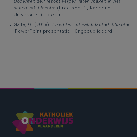
Docenten zelf lesontwerpen laten maken in het
schoolvak filosofie
(Proefschrift, Radboud
Universiteit). Ipskamp.
Galle, G. (2018).
Inzichten uit vakdidactiek filosofie
[PowerPoint-presentatie]. Ongepubliceerd.