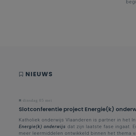
begi
eer
Je m
2026
Onde
vakb
star
vakd
cont
schr
slec
eers
febr
vrag
NIEUWS
okto
dinsdag 05 mei
Slotconferentie project Energie(k) onderw
Katholiek onderwijs Vlaanderen is partner in het I
Energie(k) onderwijs
dat zijn laatste fase ingaat.
meer leermiddelen ontwikkeld binnen het thema v