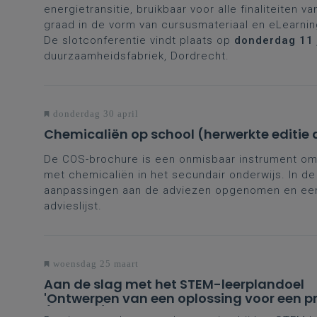
energietransitie, bruikbaar voor alle finaliteiten v
graad in de vorm van cursusmateriaal en eLearni
De slotconferentie vindt plaats op
donderdag 11 
duurzaamheidsfabriek, Dordrecht.
donderdag 30 april
Chemicaliën op school (herwerkte editie 
De COS-brochure is een onmisbaar instrument om 
met chemicaliën in het secundair onderwijs. In d
aanpassingen aan de adviezen opgenomen en een
advieslijst.
woensdag 25 maart
Aan de slag met het STEM-leerplandoel
'Ontwerpen van een oplossing voor een p
(D- en D/A-finaliteit tweede en derde gr