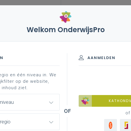
Welkom OnderwijsPro
leerplannen
vakken en leerplannen 3de graad
professionalisering
- 3de graad - D/A-finaliteit
EN
AANMELDEN
egio en één niveau in. We
d materiaal
achtergrond
contacteer je pedagogis
jkfilter op de website,
 inhoud ziet.
KATHOND
 niveau
of
regio