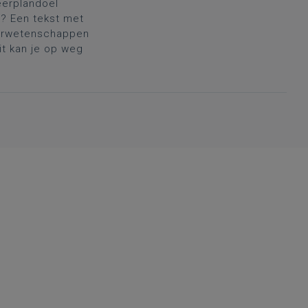
eerplandoel
? Een tekst met
uurwetenschappen
it kan je op weg