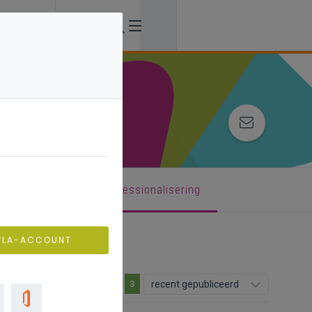
ch begeleider
professionalisering
VLA-ACCOUNT
recent gepubliceerd
3