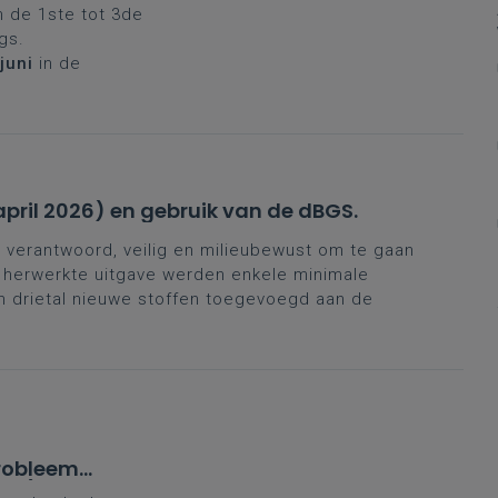
an de 1ste tot 3de
ngs.
juni
in de
april 2026) en gebruik van de dBGS.
verantwoord, veilig en milieubewust om te gaan
e herwerkte uitgave werden enkele minimale
 drietal nieuwe stoffen toegevoegd aan de
robleem'
aad)