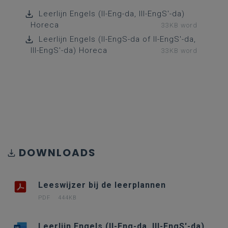
Leerlijn Engels (II-Eng-da, III-EngS'-da)
Horeca
33KB word
Leerlijn Engels (II-EngS-da of II-EngS'-da,
III-EngS'-da) Horeca
33KB word
DOWNLOADS
Leeswijzer bij de leerplannen
PDF
444KB
Leerlijn Engels (II-Eng-da, III-EngS'-da)