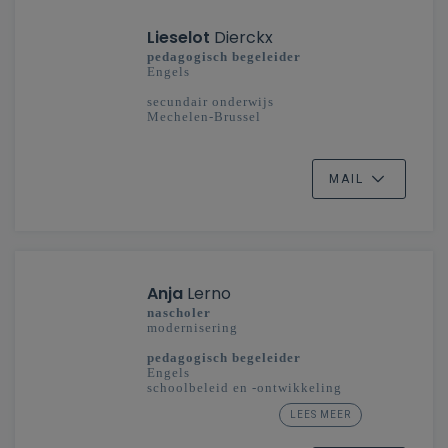
Lieselot
Dierckx
pedagogisch begeleider
Engels
secundair onderwijs
Mechelen-Brussel
MAIL
Anja
Lerno
nascholer
modernisering
pedagogisch begeleider
Engels
schoolbeleid en -ontwikkeling
LEES MEER
secundair onderwijs
Limburg