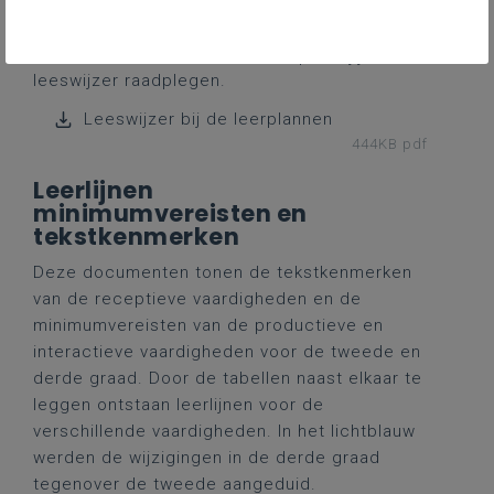
leerplanspecifieke onderwerpen.
Via onderstaande downloadknop kun jij de
leeswijzer raadplegen.
Leeswijzer bij de leerplannen
444KB pdf
Leerlijnen
minimumvereisten en
tekstkenmerken
Deze documenten tonen de tekstkenmerken
van de receptieve vaardigheden en de
minimumvereisten van de productieve en
interactieve vaardigheden voor de tweede en
derde graad. Door de tabellen naast elkaar te
leggen ontstaan leerlijnen voor de
verschillende vaardigheden. In het lichtblauw
werden de wijzigingen in de derde graad
tegenover de tweede aangeduid.