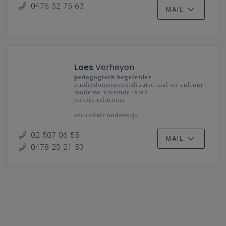
0476 32 75 63
MAIL
Loes
Verheyen
pedagogisch begeleider
studiedomeincoördinatie taal en cultuur
moderne vreemde talen
public relations
secundair onderwijs
Vlaanderenbreed
02 507 06 55
MAIL
0478 23 21 53