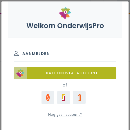
Welkom OnderwijsPro
Engels B+S’ - 3de graad -
D/A-finaliteit
AANMELDEN
Basisinformatie
KATHONDVLA-ACCOUNT
of
Inhoudstafel
Leeswijzer bij de leerplannen
Nog geen account?
Leerlijnen minimumvereisten en
tekstkenmerken