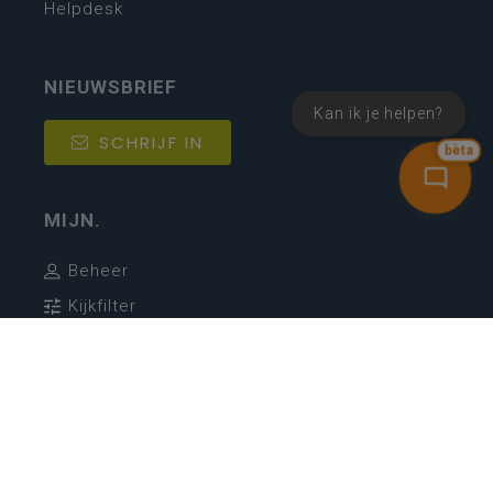
Helpdesk
NIEUWSBRIEF
Kan ik je helpen?
SCHRIJF IN
bèta
MIJN.
Beheer
Kijkfilter
Katholiek Onderwijs Vlaanderen
- © 2026
Disclaimer
Privacy
Cookie-instellingen