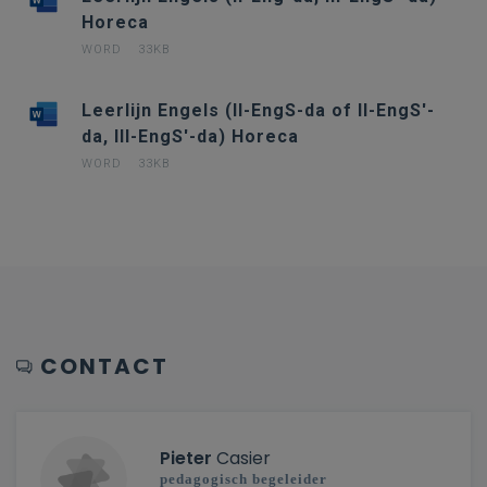
Horeca
WORD
33KB
Leerlijn Engels (II-EngS-da of II-EngS'-
da, III-EngS'-da) Horeca
WORD
33KB
CONTACT
Pieter
Casier
pedagogisch begeleider