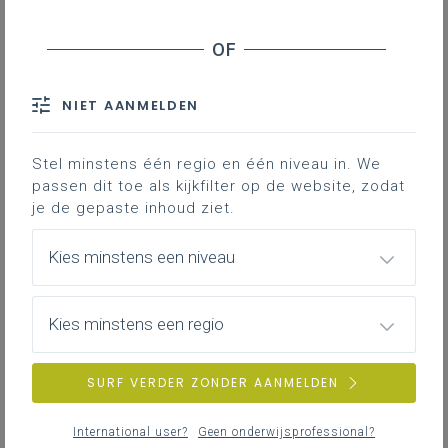
Downloads
Contact
NIET AANMELDEN
Stel minstens één regio en één niveau in. We
Leeswijzer bij de
passen dit toe als kijkfilter op de website, zodat
leerplannen
je de gepaste inhoud ziet.
Op basis van veelgestelde vragen die we
Kies minstens een niveau
kregen tijdens de
Vlaanderenbrede webinars van de
leerplanvoorstellingen hebben we deze
Kies minstens een regio
leeswijzer ontwikkeld.
Hij bevat antwoorden op deze vragen,
SURF VERDER ZONDER AANMELDEN
geclusterd per rubriek:
International user?
Geen onderwijsprofessional?
algemene onderwerpen,