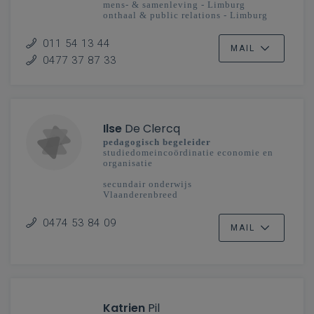
mens- & samenleving - Limburg
onthaal & public relations - Limburg
secundair onderwijs
011 54 13 44
MAIL
0477 37 87 33
Ilse
De Clercq
pedagogisch begeleider
studiedomeincoördinatie economie en
organisatie
secundair onderwijs
Vlaanderenbreed
0474 53 84 09
MAIL
Katrien
Pil