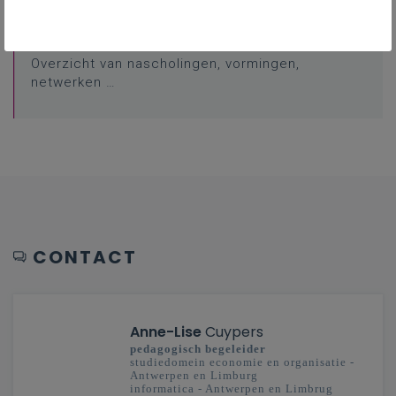
Professionalisering
Overzicht van nascholingen, vormingen,
netwerken …
CONTACT
Anne-Lise
Cuypers
pedagogisch begeleider
studiedomein economie en organisatie -
Antwerpen en Limburg
informatica - Antwerpen en Limbrug