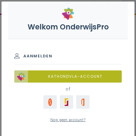
Welkom OnderwijsPro
Commerciële organisatie S - 3de
graad - D/A-finaliteit
AANMELDEN
KATHONDVLA-ACCOUNT
of
Leerplan
Raadpleeg via de leerplantool of download de
Word-versie
Nog geen account?
LEERPLANTOOL