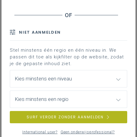
Basisinformatie
Basisinformatie over het leerplan
NIET AANMELDEN
Stel minstens één regio en één niveau in. We
passen dit toe als kijkfilter op de website, zodat
Inspirerend materiaal
je de gepaste inhoud ziet.
Literatuur, onderzoek, regelgeving, interessante
websites ...
Kies minstens een niveau
Kies minstens een regio
Achtergrond
Literatuur, onderzoek, regelgeving, interessante
SURF VERDER ZONDER AANMELDEN
websites …
International user?
Geen onderwijsprofessional?