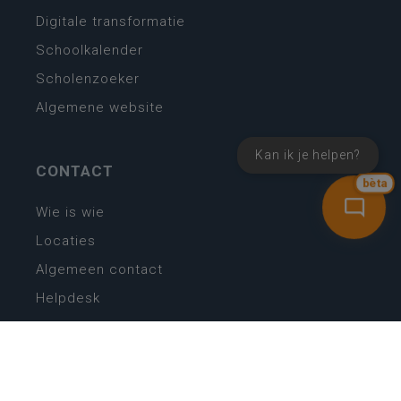
Digitale transformatie
Schoolkalender
Scholenzoeker
Algemene website
Kan ik je helpen?
CONTACT
bèta
Wie is wie
Locaties
Algemeen contact
Helpdesk
NIEUWSBRIEF