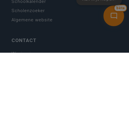
Schoolkalender
bèta
Scholenzoeker
Algemene website
CONTACT
Wie is wie
Locaties
Algemeen contact
Helpdesk
NIEUWSBRIEF
SCHRIJF IN