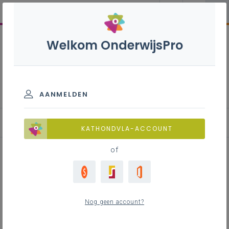
Welkom OnderwijsPro
Bouwtechnieken B + S - 3de
graad - D/A-finaliteit
AANMELDEN
Achtergrond
KATHONDVLA-ACCOUNT
of
Achtergrond
Nog geen account?