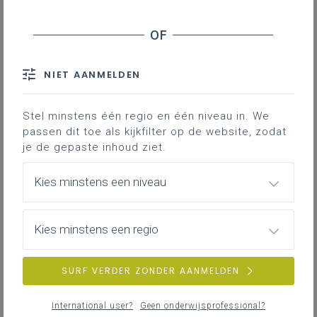
Werkplekleren in de studierichting
bouwtechnieken
Je vindt hier adviezen en documenten die je
ondersteunen bij het organiseren en begeleiden
van werkplekleren in de studierichting
NIET AANMELDEN
bouwtechnieken - 3de graad.
Stel minstens één regio en één niveau in. We
passen dit toe als kijkfilter op de website, zodat
je de gepaste inhoud ziet.
Bou-004 Didactische tips: met leerlingen
aan leerdoelen werken
Kies minstens een niveau
Oververhitting in de woning
LEERPLANDUIDING
Kies minstens een regio
SURF VERDER ZONDER AANMELDEN
Bou-003 Didactische tips: met leerlingen
aan leerplandoelen werken. Onderzoekend
International user?
Geen onderwijsprofessional?