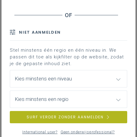
Stage en werkplekleren
Veiligheid
NIET AANMELDEN
ZOEKEN
Stel minstens één regio en één niveau in. We
MEER INSPIRATIE OVER LEERPLANNEN HEEN
passen dit toe als kijkfilter op de website, zodat
je de gepaste inhoud ziet.
Kies minstens een niveau
Kies minstens een regio
SURF VERDER ZONDER AANMELDEN
International user?
Geen onderwijsprofessional?