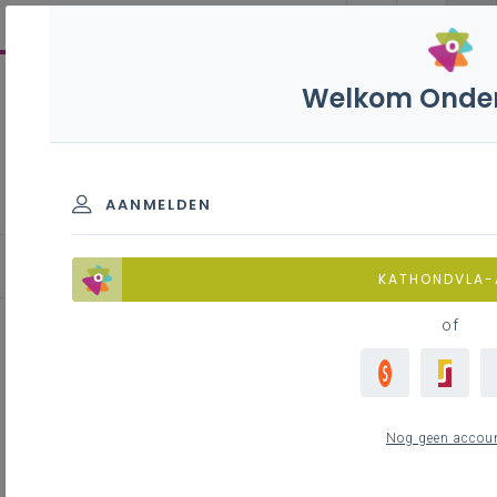
Welkom Onder
Biologie B - 3de graad - D-
finaliteit
AANMELDEN
Contacteer je pedagogisch begeleider
KATHONDVLA
of
Inhoudstafel
Nog geen accou
Contact