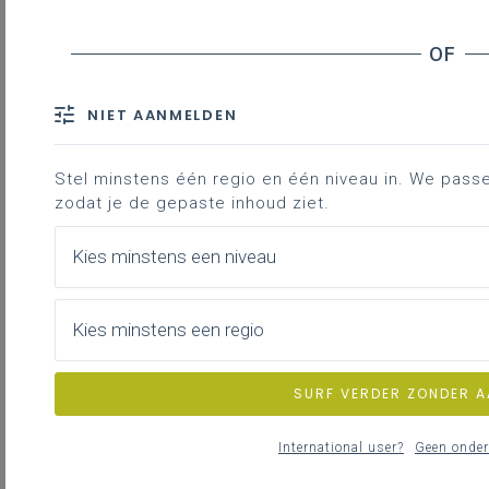
In onderstaande tabel vind je terug
welke pedagogisch begeleider je
kan contacteren voor welk
NIET AANMELDEN
onderdeel. Contactgegevens vind je
helemaal onderaan de pagina.
Stel minstens één regio en één niveau in. We passen 
regio
regio
zodat je de gepaste inhoud ziet.
Antwerpen
Limburg
Kies minstens een niveau
Natuurwetenschappen
Jess
Mieke
eerste graad (incl. STEM)
Eulaerts
Bex
Kies minstens een regio
Natuurwetenschappen
Mieke
Mieke
focus biologie en STEM
Bex
Bex
Natuurwetenschappen
Jess
Jess
SURF VERDER ZONDER 
focus chemie en STEM
Eulaerts
Eulaerts
Natuurwetenschappen
Gunther
Gunther
International user?
Geen onder
focus fysica en STEM
Rens
Rens