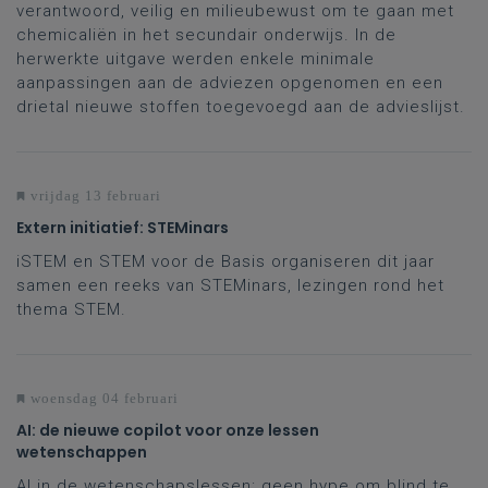
verantwoord, veilig en milieubewust om te gaan met
chemicaliën in het secundair onderwijs. In de
herwerkte uitgave werden enkele minimale
aanpassingen aan de adviezen opgenomen en een
drietal nieuwe stoffen toegevoegd aan de advieslijst.
vrijdag 13 februari
Extern initiatief: STEMinars
iSTEM en STEM voor de Basis organiseren dit jaar
samen een reeks van STEMinars, lezingen rond het
thema STEM.
woensdag 04 februari
AI: de nieuwe copilot voor onze lessen
wetenschappen
AI in de wetenschapslessen: geen hype om blind te