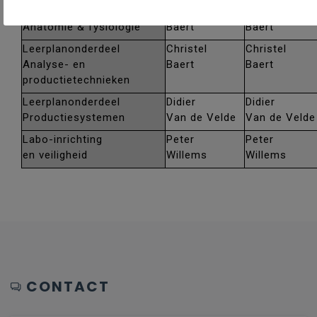
Leerplanonderdeel
Christel
Christel
Anatomie & fysiologie
Baert
Baert
Leerplanonderdeel
Christel
Christel
Analyse- en
Baert
Baert
productietechnieken
Leerplanonderdeel
Didier
Didier
Productiesystemen
Van de Velde
Van de Velde
Labo-inrichting
Peter
Peter
en veiligheid
Willems
Willems
CONTACT