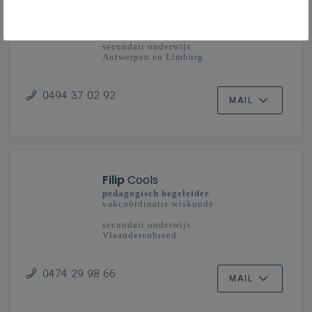
Nico
Brebels
pedagogisch begeleider
wiskunde
secundair onderwijs
Antwerpen en Limburg
0494 37 02 92
MAIL
Filip
Cools
pedagogisch begeleider
vakcoördinatie wiskunde
secundair onderwijs
Vlaanderenbreed
0474 29 98 66
MAIL