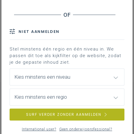
Literatuur, onderzoek, interessante websites ...
NIET AANMELDEN
Professionalisering
Overzicht van nascholingen, vormingen,
Stel minstens één regio en één niveau in. We
netwerken …
passen dit toe als kijkfilter op de website, zodat
je de gepaste inhoud ziet.
Kies minstens een niveau
Kies minstens een regio
CONTACT
SURF VERDER ZONDER AANMELDEN
International user?
Geen onderwijsprofessional?