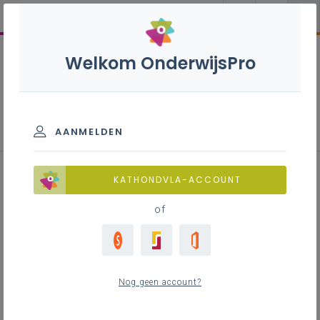
Welkom OnderwijsPro
Wiskunde (oud) - 2de graad -
D-finaliteit
AANMELDEN
KATHONDVLA-ACCOUNT
of
Leerplan
Raadpleeg via de leerplantool of download.
Nog geen account?
Achtergrond