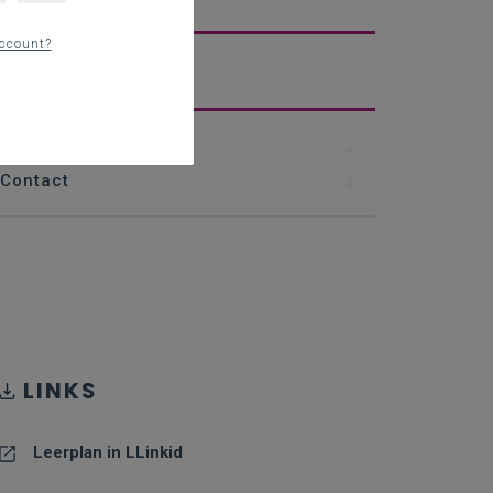
ccount?
erplan
Downloads
Contact
LINKS
Leerplan in LLinkid