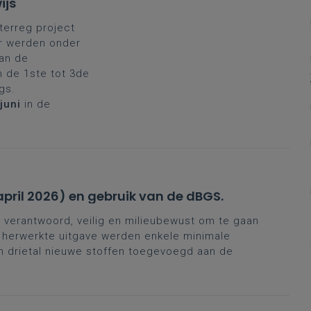
ijs
nterreg project
 Er werden onder
an de
an de 1ste tot 3de
ngs.
juni
in de
april 2026) en gebruik van de dBGS.
verantwoord, veilig en milieubewust om te gaan
e herwerkte uitgave werden enkele minimale
 drietal nieuwe stoffen toegevoegd aan de