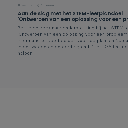
woensdag 25 maart
Aan de slag met het STEM-leerplandoel
'Ontwerpen van een oplossing voor een p
(D- en D/A-finaliteit tweede en derde gr
Ben je op zoek naar ondersteuning bij het STEM-l
'Ontwerpen van een oplossing voor een probleem'
informatie en voorbeelden voor leerplannen Nat
in de tweede en de derde graad D- en D/A-finalite
helpen.