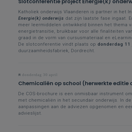
Slotconferentie project Energie(k) onderw
Katholiek onderwijs Vlaanderen is partner in het I
Energie(k) onderwijs
dat zijn laatste fase ingaat.
meer leermiddelen ontwikkeld binnen het thema v
energietransitie, bruikbaar voor alle finaliteiten v
graad in de vorm van cursusmateriaal en eLearni
De slotconferentie vindt plaats op
donderdag 11 
duurzaamheidsfabriek, Dordrecht.
donderdag 30 april
Chemicaliën op school (herwerkte editie 
De COS-brochure is een onmisbaar instrument om 
met chemicaliën in het secundair onderwijs. In d
aanpassingen aan de adviezen opgenomen en een
advieslijst.