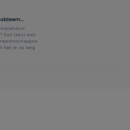
robleem'
aad)
eerplandoel
? Een tekst met
uurwetenschappen
it kan je op weg