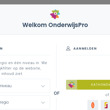
Welkom OnderwijsPro
leerplannen
vakken en leerplannen 2de graad
erplan
 2de graad - D-finaliteit
EN
AANMELDEN
egio en één niveau in. We
Biologie
jkfilter op de website,
 inhoud ziet.
materiaal
achtergrond
contacteer je pedagogisch
KATHOND
 niveau
of
regio