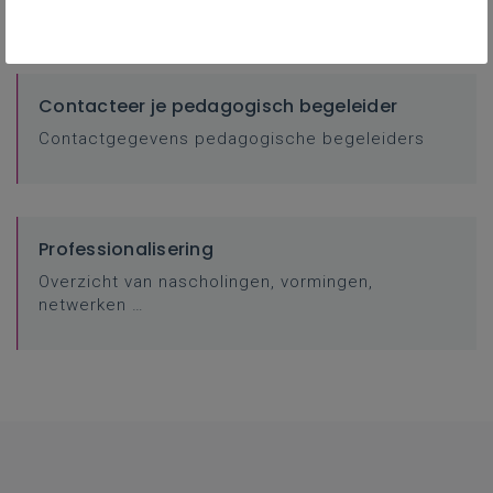
Contacteer je pedagogisch begeleider
Contactgegevens pedagogische begeleiders
Professionalisering
Overzicht van nascholingen, vormingen,
netwerken …