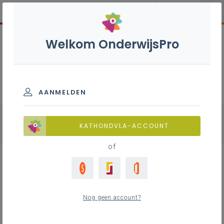
Welkom OnderwijsPro
Natuurwetenschappen B+ - 2de
graad - D-finaliteit
AANMELDEN
alle onderdelen
Chemie
Fysica
KATHONDVLA-ACCOUNT
Biologie
of
Leerplan
Nog geen account?
Raadpleeg via de leerplantool of download de
Word-versie