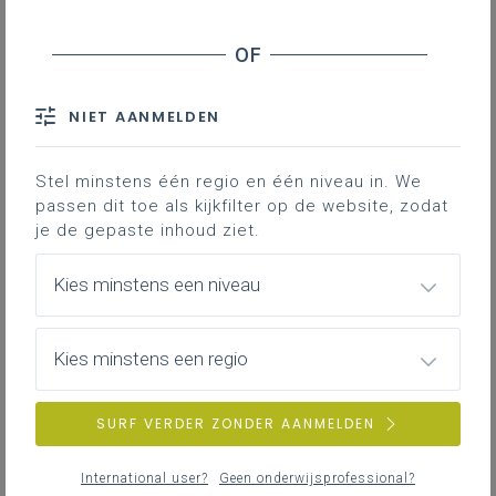
LEERPLANTOOL
NIET AANMELDEN
Basisinformatie
Basisinformatie over het leerplan
Stel minstens één regio en één niveau in. We
passen dit toe als kijkfilter op de website, zodat
je de gepaste inhoud ziet.
Kies minstens een niveau
Inspirerend materiaal
Didactische tips, ondersteunende documenten,
duiding bij leerinhouden...
Kies minstens een regio
SURF VERDER ZONDER AANMELDEN
Achtergrond
International user?
Geen onderwijsprofessional?
Literatuur, onderzoek, interessante websites ...