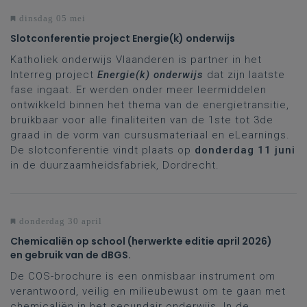
dinsdag 05 mei
Slotconferentie project Energie(k) onderwijs
Katholiek onderwijs Vlaanderen is partner in het
Interreg project
Energie(k) onderwijs
dat zijn laatste
fase ingaat. Er werden onder meer leermiddelen
ontwikkeld binnen het thema van de energietransitie,
bruikbaar voor alle finaliteiten van de 1ste tot 3de
graad in de vorm van cursusmateriaal en eLearnings.
De slotconferentie vindt plaats op
donderdag 11 juni
in de duurzaamheidsfabriek, Dordrecht.
donderdag 30 april
Chemicaliën op school (herwerkte editie april 2026)
en gebruik van de dBGS.
De COS-brochure is een onmisbaar instrument om
verantwoord, veilig en milieubewust om te gaan met
chemicaliën in het secundair onderwijs. In de