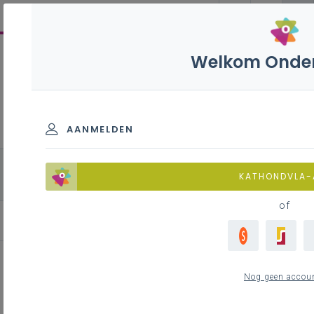
Welkom Onder
Natuurwetenschappen
B+ - 2de graad - D-
finaliteit
AANMELDEN
alle onderdelen
Chemie
Fysica
KATHONDVLA
Biologie
of
Contacteer je pedagogisch begeleider
Nog geen accou
Inhoudstafel