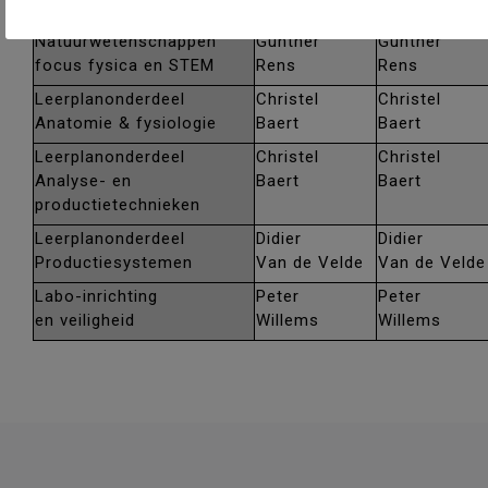
focus chemie en STEM
Eulaerts
Eulaerts
Natuurwetenschappen
Gunther
Gunther
focus fysica en STEM
Rens
Rens
Leerplanonderdeel
Christel
Christel
Anatomie & fysiologie
Baert
Baert
Leerplanonderdeel
Christel
Christel
Analyse- en
Baert
Baert
productietechnieken
Leerplanonderdeel
Didier
Didier
Productiesystemen
Van de Velde
Van de Velde
Labo-inrichting
Peter
Peter
en veiligheid
Willems
Willems