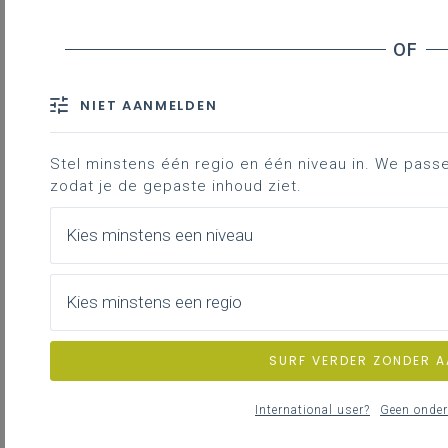
Contact
In onderstaande tabel vind je terug
NIET AANMELDEN
welke pedagogisch begeleider je
kan contacteren voor welk
Stel minstens één regio en één niveau in. We passen 
onderdeel. Contactgegevens vind je
zodat je de gepaste inhoud ziet.
helemaal onderaan de pagina.
Kies minstens een niveau
regio
regio
Antwerpen
Limburg
Kies minstens een regio
Natuurwetenschappen
Jess
Mieke
eerste graad (incl. STEM)
Eulaerts
Bex
SURF VERDER ZONDER 
Natuurwetenschappen
Mieke
Mieke
focus biologie en STEM
Bex
Bex
International user?
Geen onder
Natuurwetenschappen
Jess
Jess