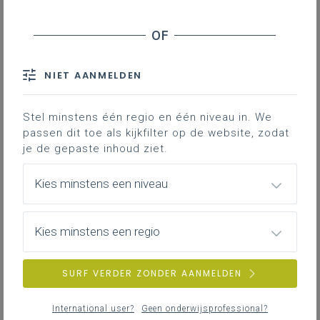
donderdag 30 april 2026
Aanbod Vlaanderenbrede initiatieven Maatschappij
en Welzijn
NIET AANMELDEN
dinsdag 21 april 2026
Stel minstens één regio en één niveau in. We
Het handelingswerkwoord reflecteren
passen dit toe als kijkfilter op de website, zodat
je de gepaste inhoud ziet.
Kies minstens een niveau
dinsdag 21 april 2026
Zomerschool Filosofie Hoger Instituut voor
Wijsbegeerte 2026
Kies minstens een regio
SURF VERDER ZONDER AANMELDEN
donderdag 26 maart 2026
Aanbod Vlaanderenbrede initiatieven studiedomein
International user?
Geen onderwijsprofessional?
Maatschappij en welzijn