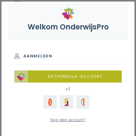
Filter
wis alle
ZOEK TOT 12 MAANDEN TERUG
Welkom OnderwijsPro
Filosofie - 2de graad - D-
finaliteit
AANMELDEN
TOON RESULTATEN
KATHONDVLA-ACCOUNT
of
Nieuws
18
nieuwste
Nog geen account?