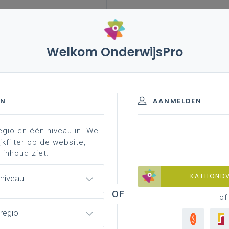
Welkom OnderwijsPro
leerplannen
vakken en leerplannen 2de graad
aad - a-finaliteit
professionalisering
nische basiscomponenten - 2de gr
EN
AANMELDEN
egio en één niveau in. We
jkfilter op de website,
 inhoud ziet.
d materiaal
achtergrond
faq
professionalis
KATHOND
 niveau
of
regio