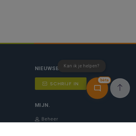
Kan ik je helpen?
NIEUWSBRIEF
bèta
SCHRIJF IN
MIJN.
Beheer
Kijkfilter