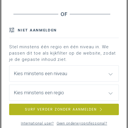
Mag ik als leraar meer aanbieden dan in het
leerplan is opgenomen en mag ik dit
evalueren?
NIET AANMELDEN
Stel minstens één regio en één niveau in. We
passen dit toe als kijkfilter op de website, zodat
je de gepaste inhoud ziet.
NIEUWS
ALLE NIEUWS
Kies minstens een niveau
vrijdag 13 februari
Kies minstens een regio
Extern initiatief: STEMinars
iSTEM en STEM voor de Basis organiseren dit jaar
SURF VERDER ZONDER AANMELDEN
samen een reeks van STEMinars, lezingen rond het
thema STEM.
International user?
Geen onderwijsprofessional?