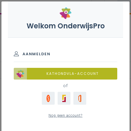
Welkom OnderwijsPro
Installateur
elektrotechnische
basiscomponenten - 2de
AANMELDEN
graad - A-finaliteit
Achtergrond
KATHONDVLA-ACCOUNT
of
Achtergrond
Nog geen account?