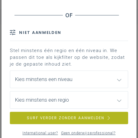
NIET AANMELDEN
NIEUWS
ALLE NIEUWS
Stel minstens één regio en één niveau in. We
passen dit toe als kijkfilter op de website, zodat
je de gepaste inhoud ziet.
zaterdag 23 mei
Chasing AI Dreams
Kies minstens een niveau
Het is eigen aan de mens om te dromen. Die dromen
helpen ons ook, zo kunnen we hierdoor enerzijds
emoties of herinneringen verwerken en anderzijds
Kies minstens een regio
vooruitkomen. Elke mens heeft ambities en
verlangens die we willen nastreven en dankzij AI lijkt
dat steeds beter te lukken. Deze suggestie focust op
SURF VERDER ZONDER AANMELDEN
de droom van taaltechnologen om een
universele
vertaalmachine
te ontwerpen.
International user?
Geen onderwijsprofessional?