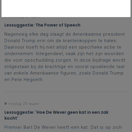
zaterdag 25 april
Lessuggestie: The Power of Speech
Nagenoeg elke dag slaagt de Amerikaanse president
Donald Trump erin om de krantenkoppen te halen.
Daarvoor hoeft hij niet altijd een specifieke actie te
ondernemen. Integendeel, vaak zijn het zijn woorden
die voor opschudding zorgen. In deze bijdrage wordt
stilgestaan bij de krachtige en vooral opvallende taal
van enkele Amerikaanse figuren, zoals Donald Trump
en Pete Hegseth.
vrijdag 20 maart
Lessuggestie: 'Hoe De Wever geen kat in een zak
kocht'
Premier Bart De Wever heeft een kat. Dat is op zich