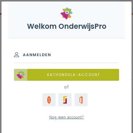
Welkom OnderwijsPro
Communicatiewetenschap
pen en taaltechnologie -
2de graad - D-finaliteit
AANMELDEN
Achtergrond
KATHONDVLA-ACCOUNT
of
Achtergrond
Nog geen account?