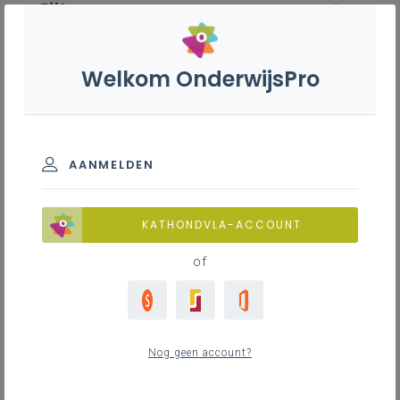
Filter
wis alle
ZOEK TOT 12 MAANDEN TERUG
Welkom OnderwijsPro
Biotechnologische STEM-
wetenschappen B+S - 2de graad
- D-finaliteit
AANMELDEN
TOON RESULTATEN
KATHONDVLA-ACCOUNT
of
Nieuws
21
nieuwste
Nog geen account?