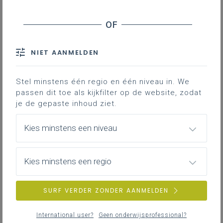
donderdag 30 april 2026
Chemicaliën op school (herwerkte editie april 2026)
en gebruik van de dBGS.
NIET AANMELDEN
vrijdag 27 maart 2026
Stel minstens één regio en één niveau in. We
Variëren in vraagsoorten in het chemie-onderwijs
passen dit toe als kijkfilter op de website, zodat
je de gepaste inhoud ziet.
Kies minstens een niveau
Kies minstens een regio
SURF VERDER ZONDER AANMELDEN
International user?
Geen onderwijsprofessional?