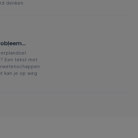
rd denken.
robleem'
aad)
eerplandoel
? Een tekst met
uurwetenschappen
it kan je op weg