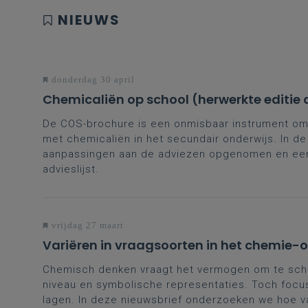
NIEUWS
donderdag 30 april
Chemicaliën op school (herwerkte editie 
De COS-brochure is een onmisbaar instrument om 
met chemicaliën in het secundair onderwijs. In d
aanpassingen aan de adviezen opgenomen en een
advieslijst.
vrijdag 27 maart
Variëren in vraagsoorten in het chemie-
Chemisch denken vraagt het vermogen om te sch
niveau en symbolische representaties. Toch focu
lagen. In deze nieuwsbrief onderzoeken we hoe va