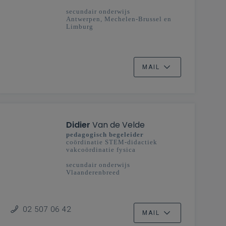
secundair onderwijs
Antwerpen, Mechelen-Brussel en
Limburg
MAIL
Didier
Van de Velde
pedagogisch begeleider
coördinatie STEM-didactiek
vakcoördinatie fysica
secundair onderwijs
Vlaanderenbreed
02 507 06 42
MAIL