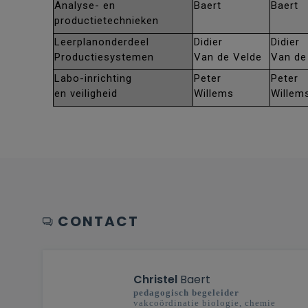
Analyse- en
Baert
Baert
productietechnieken
Leerplanonderdeel
Didier
Didier
Productiesystemen
Van de Velde
Van de
Labo-inrichting
Peter
Peter
en veiligheid
Willems
Willem
CONTACT
Christel
Baert
pedagogisch begeleider
vakcoördinatie biologie, chemie