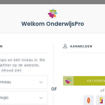
Welkom OnderwijsPro
leerplannen
vakken en leerplannen 2de graad
aad - d-finaliteit
contacteer ...
wetenschappen B+S - 2de graad -
EN
AANMELDEN
egio en één niveau in. We
jkfilter op de website,
 inhoud ziet.
materiaal
achtergrond
contacteer je pedagogisch
KATHOND
 niveau
of
 begeleider
regio