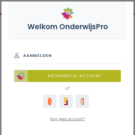
Welkom OnderwijsPro
Biologie - 2de graad - D-
finaliteit
AANMELDEN
Leerplan
KATHONDVLA-ACCOUNT
of
Inhoudstafel
Nog geen account?
Downloads