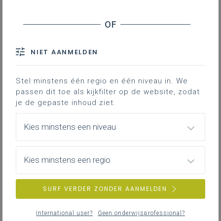
Contact
Hieronder vind je de definitieve en
volledig afgewerkte versie van het
NIET AANMELDEN
leerplan in Word; enkel deze versie
is geldig voor de volledige 2de
graad vanaf 1 september 2024
Stel minstens één regio en één niveau in. We
passen dit toe als kijkfilter op de website, zodat
je de gepaste inhoud ziet.
Kies minstens een niveau
Kies minstens een regio
DOWNLOADS
SURF VERDER ZONDER AANMELDEN
II-Bio-d oktober 24
International user?
Geen onderwijsprofessional?
WORD
294KB