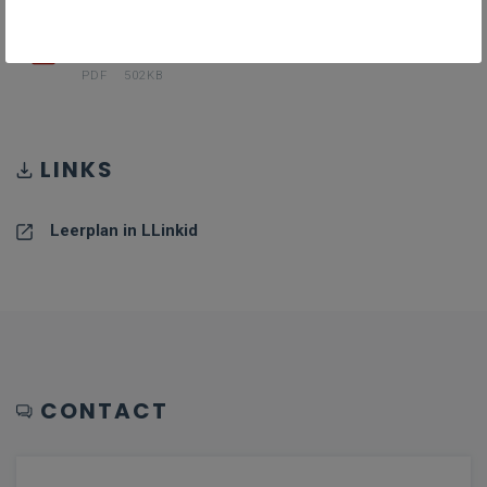
PDF II-Bio-d oktober 24
PDF
502KB
LINKS
Leerplan in LLinkid
CONTACT