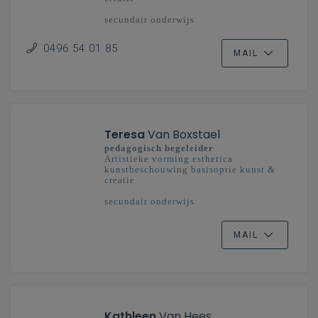
secundair onderwijs
Antwerpen, Limburg, Mechelen-Brussel
(Oost)
0496 54 01 85
MAIL
Teresa
Van Boxstael
pedagogisch begeleider
Artistieke vorming esthetica
kunstbeschouwing basisoptie kunst &
creatie
secundair onderwijs
Mechelen-Brussel (West), Oost-
Vlaanderen, West-Vlaanderen
MAIL
Kathleen
Van Hees