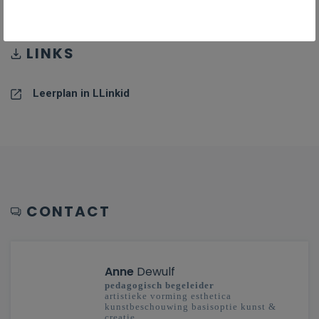
LINKS
Leerplan in LLinkid
CONTACT
Anne
Dewulf
pedagogisch begeleider
artistieke vorming esthetica
kunstbeschouwing basisoptie kunst &
creatie