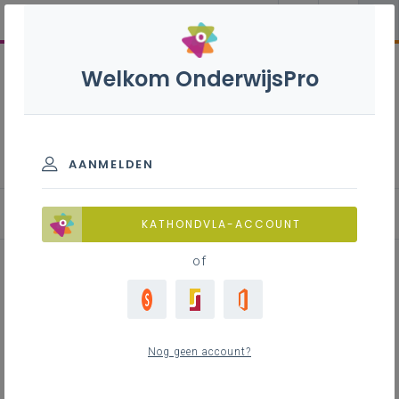
Welkom OnderwijsPro
Artistieke vorming - 2de graad -
D-, D/A-, A-finaliteit
AANMELDEN
Leerplan
KATHONDVLA-ACCOUNT
of
Inhoudstafel
Nog geen account?
Downloads