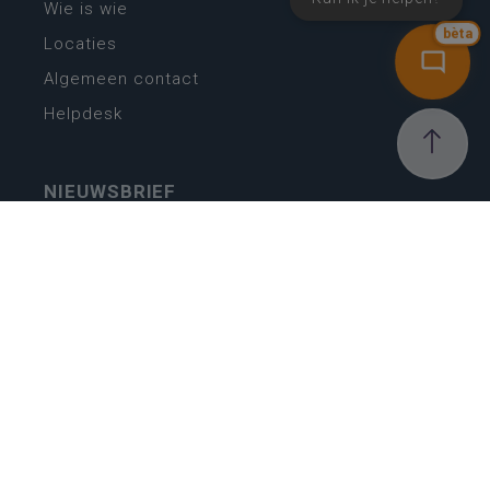
Wie is wie
bèta
Locaties
Algemeen contact
Helpdesk
NIEUWSBRIEF
SCHRIJF IN
MIJN.
Beheer
Kijkfilter