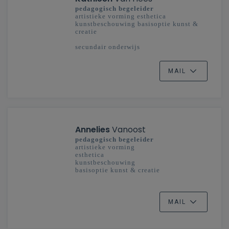
pedagogisch begeleider
artistieke vorming esthetica
kunstbeschouwing basisoptie kunst &
creatie
secundair onderwijs
Antwerpen, Limburg, Mechelen-Brussel
(Oost)
MAIL
Annelies
Vanoost
pedagogisch begeleider
artistieke vorming
esthetica
kunstbeschouwing
basisoptie kunst & creatie
Antwerpen, Limburg, Mechelen-Brussel
(Oost)
secundair onderwijs
MAIL