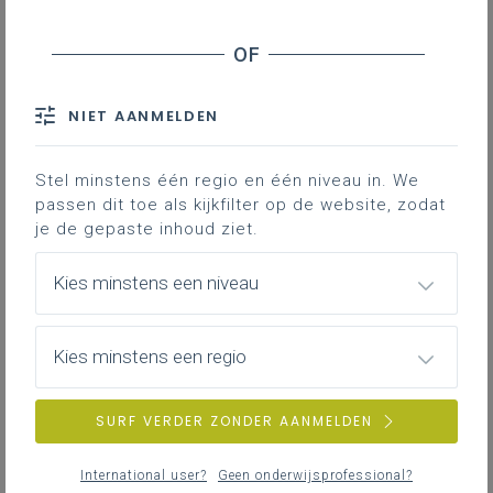
Contact
Hieronder vind je de definitieve en
volledig afgewerkte versie van het
NIET AANMELDEN
leerplan in Word; enkel deze versie
is geldig voor de volledige 2de en
3de graad vanaf 1 september 2024.
Stel minstens één regio en één niveau in. We
passen dit toe als kijkfilter op de website, zodat
je de gepaste inhoud ziet.
Kies minstens een niveau
Kies minstens een regio
DOWNLOADS
SURF VERDER ZONDER AANMELDEN
II-III-ArVoCo-ddaa
International user?
Geen onderwijsprofessional?
WORD
356KB