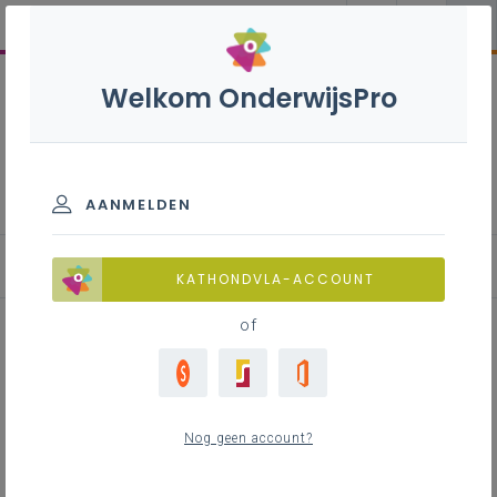
Welkom OnderwijsPro
Bedrijfseconomie - 2de
graad - D/A-finaliteit
AANMELDEN
KATHONDVLA-ACCOUNT
of
Hoe kan je leerlingen samen over
de meet krijgen via convergente
Nog geen account?
differentiatie? (deel 2)