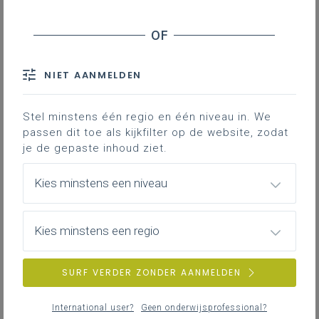
Inhoudstafel
Vertrek van uitdagende doelen
NIET AANMELDEN
Werk doelgericht en flexibel in groepjes
Meer informatie
Stel minstens één regio en één niveau in. We
passen dit toe als kijkfilter op de website, zodat
Hieronder vind je twee andere
je de gepaste inhoud ziet.
aanbevelingen die kunnen helpen om alle
leerlingen over de meet te krijgen.
Kies minstens een niveau
Gekoppelde leerplannen
Kies minstens een regio
SURF VERDER ZONDER AANMELDEN
Vertrek van uitdagende doelen
Het ontwerpen van effectieve binnenklasdifferentiatie
International user?
Geen onderwijsprofessional?