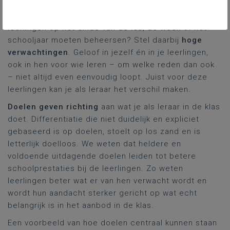
vertrekt van heldere en uitdagende doelen. Welke
kennis, vaardigheden en attitudes zouden alle
leerlingen op het einde van de les, de week of het
schooljaar moeten beheersen? Stel daarbij
hoge
verwachtingen
. Geloof in jezelf én in je leerlingen,
ook in hen voor wie leren – om welke reden dan ook
– niet altijd even eenvoudig loopt. Juist voor deze
leerlingen kan je als leraar het verschil maken.
Doelen geven richting
aan wat je als leraar in de klas
doet. Differentiatie die niet duidelijk en expliciet
gebaseerd is op doelen, stoelt op los zand en is
letterlijk doelloos. We weten dat heldere en
voldoende uitdagende doelen leiden tot betere
schoolprestaties bij de leerlingen. Zo weten
leerlingen beter wat er van hen verwacht wordt en
wordt hun aandacht sterker gericht op wat echt
belangrijk is in het aanbod in de klas.
Een voorbeeld van hoe doelen centraal kunnen staan