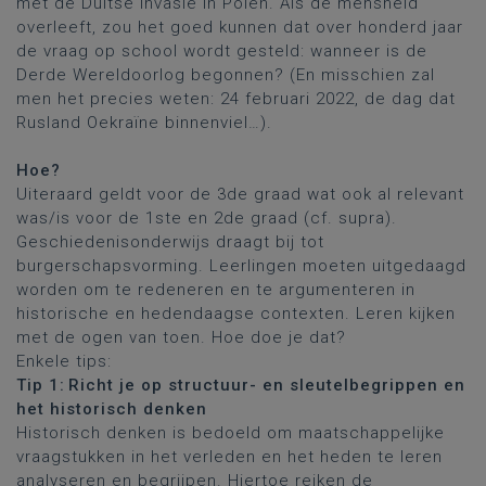
met de Duitse invasie in Polen. Als de mensheid
overleeft, zou het goed kunnen dat over honderd jaar
de vraag op school wordt gesteld: wanneer is de
Derde Wereldoorlog begonnen? (En misschien zal
men het precies weten: 24 februari 2022, de dag dat
Rusland Oekraïne binnenviel…).
Hoe?
Uiteraard geldt voor de 3de graad wat ook al relevant
was/is voor de 1ste en 2de graad (cf. supra).
Geschiedenisonderwijs draagt bij tot
burgerschapsvorming. Leerlingen moeten uitgedaagd
worden om te redeneren en te argumenteren in
historische en hedendaagse contexten. Leren kijken
met de ogen van toen. Hoe doe je dat?
Enkele tips:
Tip 1: Richt je op structuur- en sleutelbegrippen en
het historisch denken
Historisch denken is bedoeld om maatschappelijke
vraagstukken in het verleden en het heden te leren
analyseren en begrijpen. Hiertoe reiken de