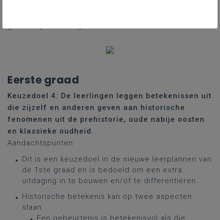
Om leerlingen te ondersteunen met het inschatten
van historische betekenis, kan onderstaand kader een
goed hulpmiddel zijn:
Eerste graad
Keuzedoel 4: De leerlingen leggen betekenissen uit
die zijzelf en anderen geven aan historische
fenomenen uit de prehistorie, oude nabije oosten
en klassieke oudheid.
Aandachtspunten
Dit is een keuzedoel in de nieuwe leerplannen van
de 1ste graad en is bedoeld om een extra
uitdaging in te bouwen en/of te differentiëren.
Historische betekenis kan op twee aspecten
slaan:
Een gebeurtenis is betekenisvol als die