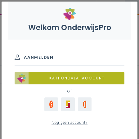
Welkom OnderwijsPro
Geschiedenis B - 3de
graad - D-finaliteit
AANMELDEN
KATHONDVLA-ACCOUNT
of
Historische betekenis inschatten
Nog geen account?
Inhoudstafel