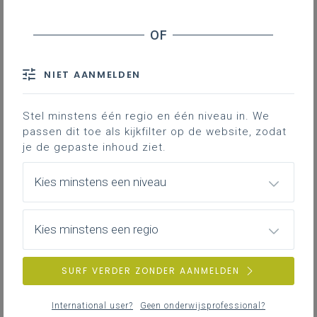
Eerste graad
Tweede graad
Derde graad
NIET AANMELDEN
'Reflecteren over historische betekenis,
over wat belangrijk is in het verleden' is
Stel minstens één regio en één niveau in. We
een doel uit de vijfde krachtlijn
passen dit toe als kijkfilter op de website, zodat
'Reflecteren over de relatie verleden,
je de gepaste inhoud ziet.
heden en toekomst' die een plaats kreeg
Kies minstens een niveau
in alle graden en finaliteiten. Maar waar
zitten de gelijkenissen en verschillen per
graad en leerplan?
Kies minstens een regio
Gekoppelde leerplannen
SURF VERDER ZONDER AANMELDEN
International user?
Geen onderwijsprofessional?