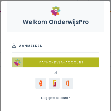
Welkom OnderwijsPro
Medewerker
(banket)bakkerij - 2de
graad - A-finaliteit
AANMELDEN
KATHONDVLA-ACCOUNT
of
Handboeken voedselveiligheid
Horeca Forma
Nog geen account?