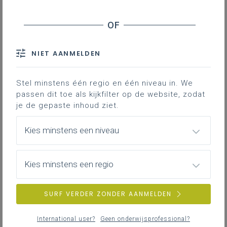
Inhoudstafel
Downloads
NIET AANMELDEN
Wist je dat... Horeca Forma de
Stel minstens één regio en één niveau in. We
handboeken van voedselveiligheid
passen dit toe als kijkfilter op de website, zodat
gedigitaliseerd heeft? Leraren zijn vrij die
je de gepaste inhoud ziet.
onderdelen uit het werkboek te gebruiken
die zijzelf zinvol en nuttig achten voor hun
Kies minstens een niveau
leerlingen.
Hieronder kan je deze downloaden!
Kies minstens een regio
SURF VERDER ZONDER AANMELDEN
Gekoppelde leerplannen
International user?
Geen onderwijsprofessional?