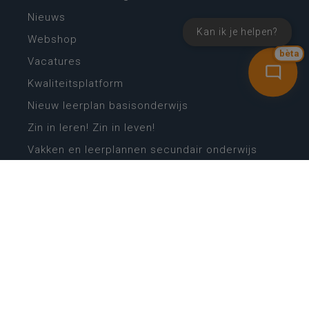
Nieuws
Kan ik je helpen?
Webshop
bèta
Vacatures
Kwaliteitsplatform
Nieuw leerplan basisonderwijs
Zin in leren! Zin in leven!
Vakken en leerplannen secundair onderwijs
Lessentabellen secundair onderwijs
Digitale transformatie
Schoolkalender
Scholenzoeker
Algemene website