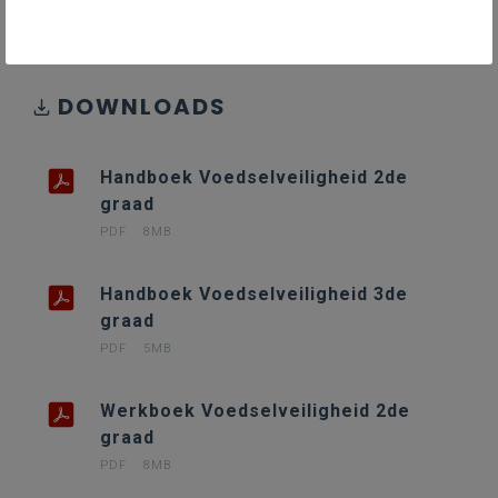
DOWNLOADS
Handboek Voedselveiligheid 2de
graad
PDF
8MB
Handboek Voedselveiligheid 3de
graad
PDF
5MB
Werkboek Voedselveiligheid 2de
graad
PDF
8MB