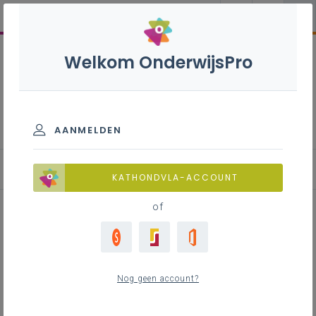
Welkom OnderwijsPro
Horeca S - 3de graad -
D/A-finaliteit
AANMELDEN
KATHONDVLA-ACCOUNT
of
Gezonde voeding
Nog geen account?
Inhoudstafel