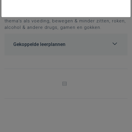
In de
nieuwe leerlijnen over gezond leven
vind je
massa’s inspiratie om het met je klas te hebben over
thema’s als voeding, bewegen & minder zitten, roken,
alcohol & andere drugs, gamen en gokken.
Gekoppelde leerplannen