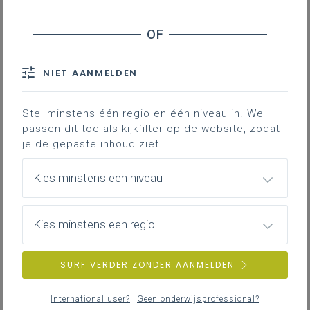
Interessante materialen in verband
met gezonde voeding
NIET AANMELDEN
Gezonde, duurzame voeding
: een website van
Klascement en de Vlaamse Regering
Stel minstens één regio en één niveau in. We
Passie voor horeca (Nl)
passen dit toe als kijkfilter op de website, zodat
je de gepaste inhoud ziet.
Centrum voor Gastologie: zorg en voeding!
‘Open je mond voor gezond’-waaier
Kies minstens een niveau
Eetexpert
, het kenniscentrum voor eet- en
gewichtsproblemen
Kies minstens een regio
Parki’s kookatelier: voeding en Parkinson
Voedingscentrum, voorlichting over gezonde en
SURF VERDER ZONDER AANMELDEN
veilige voeding
(zie ook
apps en tools
)
Maten en gewichten
(hoge gezondheidsraad)
International user?
Geen onderwijsprofessional?