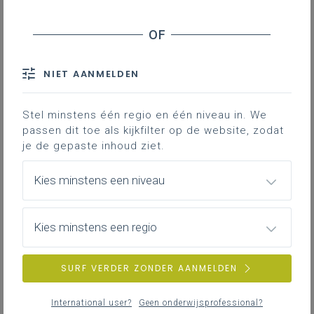
Inhoudstafel
De leerlingen analyseren karakteristieke
eigenschappen van eenfasige en driefasige
NIET AANMELDEN
wisselspanning en wisselstroom.
De leerlingen analyseren en kwantificeren het gedrag
Stel minstens één regio en één niveau in. We
van gemengde RLC-wisselstroomschakelingen met
passen dit toe als kijkfilter op de website, zodat
passieve componenten in functie van
je de gepaste inhoud ziet.
frequentieafhankelijkheid, faseverschuiving en
impedantie.
Kies minstens een niveau
De leerlingen lichten het verband tussen actief,
reactief en schijnbaar vermogen toe in
wisselstroomketens.
Kies minstens een regio
Inhoudelijke informatie over de
SURF VERDER ZONDER AANMELDEN
leerplandoelen eenfasige en driefasige
wisselspanning en -stroom in de
International user?
Geen onderwijsprofessional?
studierichtingen Informatica en