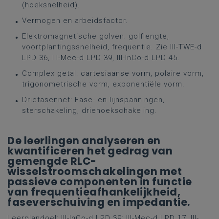
(hoeksnelheid).
Vermogen en arbeidsfactor.
Elektromagnetische golven: golflengte,
voortplantingssnelheid, frequentie. Zie III-TWE-d
LPD 36, III-Mec-d LPD 39, III-InCo-d LPD 45.
Complex getal: cartesiaanse vorm, polaire vorm,
trigonometrische vorm, exponentiële vorm.
Driefasennet: Fase- en lijnspanningen,
sterschakeling, driehoekschakeling.
De leerlingen analyseren en
kwantificeren het gedrag van
gemengde RLC-
wisselstroomschakelingen met
passieve componenten in functie
van frequentieafhankelijkheid,
faseverschuiving en impedantie.
Leerplandoel:
III-InCo-d LPD 39; III-Mec-d LPD 17; III-