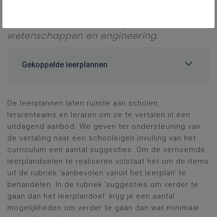
communicatiewetenschappen,
Mechatronica, Technologische
wetenschappen en engineering.
Gekoppelde leerplannen
De leerplannen laten ruimte aan scholen,
lerarenteams en leraren om ze te vertalen in een
uitdagend aanbod. We geven ter ondersteuning van
de vertaling naar een schooleigen invulling van het
curriculum een aantal suggesties. Om de vernoemde
leerplandoelen te realiseren volstaat het om de items
uit de rubriek 'aanbevolen vanuit het leerplan' te
behandelen. In de rubriek 'suggesties om verder te
gaan dan het leerplandoel' krijg je een aantal
mogelijkheden om verder te gaan dan wat minimaal