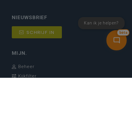
NIEUWSBRIEF
Kan ik je helpen?
SCHRIJF IN
bèta
MIJN.
Beheer
Kijkfilter
Katholiek Onderwijs Vlaanderen
- © 2026
Disclaimer
Privacy
Cookie-instellingen