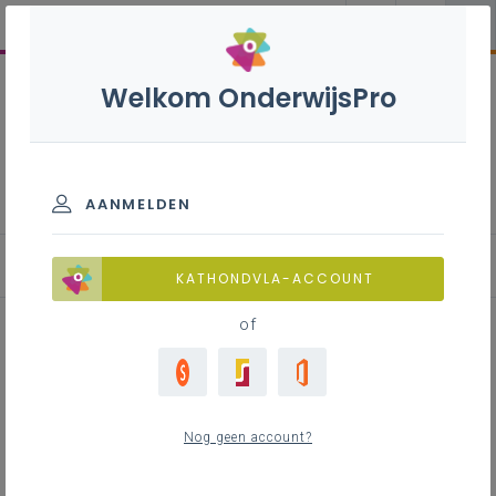
Welkom OnderwijsPro
Mechatronica B+S - 3de
graad - D-finaliteit
AANMELDEN
KATHONDVLA-ACCOUNT
of
Elektrodynamica: eenfasige en
driefasige wisselspanning en -
Nog geen account?
stroom in de D-finaliteit STEM