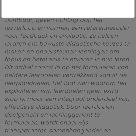
van leerdoelen speelt hierin een sleutelrol.
Leerdoelen maken verwachtingen
zichtbaar, geven richting aan het
lesverloop en vormen een referentiekader
voor feedback en evaluatie. Ze helpen
leraren om bewuste didactische keuzes te
maken en ondersteunen leerlingen om
focus en betekenis te ervaren in hun leren.
Dit artikel zoomt in op het formuleren van
heldere leerdoelen vertrekkend vanuit de
leerplandoelen. Het laat zien waarom het
expliciteren van leerdoelen geen extra
stap is, maar een integraal onderdeel van
effectieve didactiek. Door leerdoelen
doelgericht en leerlinggericht te
formuleren, wordt onderwijs
transparanter, samenhangender en