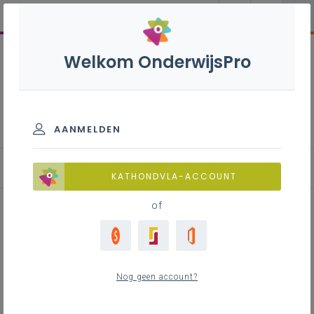
Welkom OnderwijsPro
Wiskunde co - 3de graad -
D-finaliteit
AANMELDEN
KATHONDVLA-ACCOUNT
of
Effectieve didactiek 'Lessen met
effect': doelgericht werken in de
Nog geen account?
lessen wiskunde