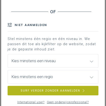
Inhoudstafel
Doelgericht werken: plaats in de visual 'Lessen met
effect'
NIET AANMELDEN
Waarom formuleren we leerdoelen?
Wat is een leerdoel?
Stel minstens één regio en één niveau in. We
passen dit toe als kijkfilter op de website, zodat
Wat zijn succescriteria?
je de gepaste inhoud ziet.
Hoe formuleer je een leerdoel?
Reflectievragen doelgericht werken
Kies minstens een niveau
Doelgericht werken
vormt een essentiële
Kies minstens een regio
pijler van krachtig onderwijs. Wanneer
leerlingen weten
wat
ze moeten leren en
waarom
, vergroot dat hun betrokkenheid,
SURF VERDER ZONDER AANMELDEN
hun leerwinst en hun vermogen om hun
eigen leerproces te sturen. Het expliciteren
International user?
Geen onderwijsprofessional?