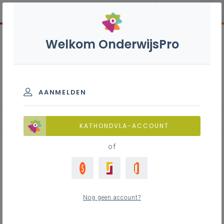
Welkom OnderwijsPro
Medewerker
(banket)bakkerij - 2de
graad - A-finaliteit
AANMELDEN
KATHONDVLA-ACCOUNT
of
Didactische werkvorm demo-les
Nog geen account?
Inhoudstafel