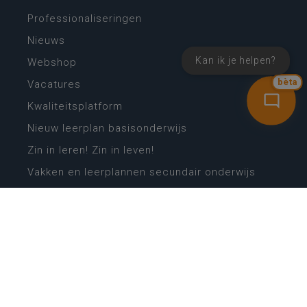
Professionaliseringen
Nieuws
Kan ik je helpen?
Webshop
bèta
Vacatures
Kwaliteitsplatform
Nieuw leerplan basisonderwijs
Zin in leren! Zin in leven!
Vakken en leerplannen secundair onderwijs
Lessentabellen secundair onderwijs
Digitale transformatie
Schoolkalender
Scholenzoeker
Algemene website