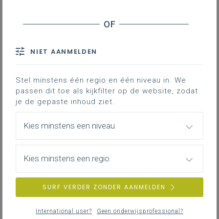
Bij een demonstratie laat een persoon (de
leraar, een leerling, een gast) op een
aanschouwelijke manier zien hoe iets
NIET AANMELDEN
werkt, wordt bereid, ...
Stel minstens één regio en één niveau in. We
Het hangt van het onderwerp af of deze
passen dit toe als kijkfilter op de website, zodat
werkvorm mogelijk en geschikt is.
je de gepaste inhoud ziet.
Bij een demonstratie is het belangrijk dat
Kies minstens een niveau
de leerkracht structuur aanbrengt:
Geef een duidelijke kijkopdracht, zodat de
Kies minstens een regio
leerlingen doelgericht kunnen observeren.
Zorg voor een logische volgorde. Bij een
SURF VERDER ZONDER AANMELDEN
vaardigheid is het gebruikelijk om eerst de hele
handeling te laten zien, daarna stapsgewijs de
verschillende onderdelen/fasen.
International user?
Geen onderwijsprofessional?