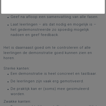
Leid elke fase kort in en vat hem kort samen, met
ruimte voor vragen.
Geef na afloop een samenvatting van alle fasen.
Laat leerlingen – als dat nodig en mogelijk is –
het gedemonstreerde zo spoedig mogelijk
nadoen en geef feedback.
Het is daarnaast goed om te controleren of alle
leerlingen de demonstratie goed kunnen zien en
horen.
Sterke kanten:
Een demonstratie is heel concreet en tastbaar.
De leerlingen zijn vaak erg gemotiveerd.
De praktijk kan er (soms) mee gesimuleerd
worden.
Zwakke kanten: