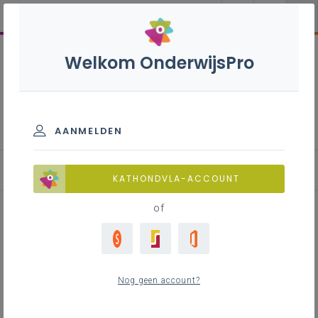
Welkom OnderwijsPro
Horeca S - 3de graad -
D/A-finaliteit
AANMELDEN
KATHONDVLA-ACCOUNT
of
Delicious Waste -
voedselverspilling
Nog geen account?