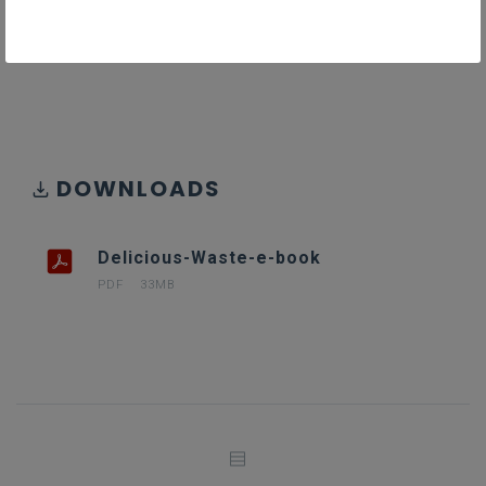
Gekoppelde leerplannen
DOWNLOADS
Delicious-Waste-e-book
PDF
33MB