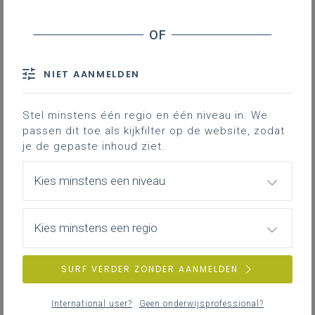
Inhoudstafel
Downloads
NIET AANMELDEN
Op 24 juni (Upcycling Day)
Stel minstens één regio en één niveau in. We
lanceerde Verspilling is Verrukkelijk een
passen dit toe als kijkfilter op de website, zodat
campagne waarmee we op toegankelijke
je de gepaste inhoud ziet.
wijze meer bewustwording willen creëren
rondom het thema voedselverspilling. Dit
Kies minstens een niveau
doen we door het verhaal van onze
ondernemers te vertellen, laagdrempelige
anti-verspillingstips te delen én heerlijke
Kies minstens een regio
no-wasterecepten te ontwikkelen zodat
we voedselverspilling stap voor stap (of
SURF VERDER ZONDER AANMELDEN
eigenlijk kilo voor kilo) verminderen.
International user?
Geen onderwijsprofessional?