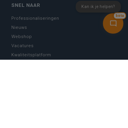
SNEL NAAR
Kan ik je helpen?
bèta
Professionaliseringen
Nieuws
Webshop
Vacatures
Kwaliteitsplatform
Nieuw leerplan basisonderwijs
Zin in leren! Zin in leven!
Vakken en leerplannen secundair onderwijs
Lessentabellen secundair onderwijs
Digitale transformatie
Schoolkalender
Scholenzoeker