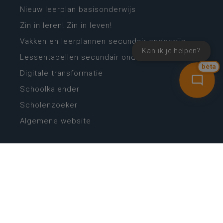
Nieuw leerplan basisonderwijs
Zin in leren! Zin in leven!
Vakken en leerplannen secundair onderwijs
Kan ik je helpen?
Lessentabellen secundair onderwijs
bèta
Digitale transformatie
Schoolkalender
Scholenzoeker
Algemene website
CONTACT
Wie is wie
Locaties
Algemeen contact