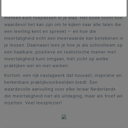
Delarue combineert toegankelijke
achtergrondinformatie met concrete adviezen die je
meteen kunt toepassen in je klas. Het boek toont hoe
waardevol het kan zijn om te kijken naar alle talen die
een leerling kent en spreekt — en hoe die
meertaligheid echt een meerwaarde kan betekenen in
je lessen. Daarnaast lees je hoe je als schoolteam op
een haalbare, positieve en realistische manier met
meertaligheid kunt omgaan, mét zicht op welke
praktijken wel en niet werken.
Kortom: een rijk naslagwerk dat houvast, inspiratie en
herkenbare praktijkvoorbeelden biedt. Een
waardevolle aanvulling voor elke leraar Nederlands
die meertaligheid niet als uitdaging, maar als troef wil
inzetten. Veel leesplezier!