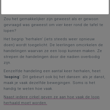
het opnieuw doen. Nadien nog eens en dan nog eens
en nog eens.
Zou het gemakkelijker zijn geweest als er gewoon
gevraagd was geweest om vier keer rond de tafel te
lopen?
Het begrip 'herhalen' (iets steeds weer opnieuw
doen) wordt toegelicht. De leerlingen omcirkelen de
handelingen waarvan ze een loop kunnen maken. Ze
strepen de handelingen door die nadien overbodig
zijn.
Eenzelfde handeling een aantal keer herhalen, heet
'
looping
'. Dit gebeurt ook bij het dansen: als je danst,
maak je vaak dezelfde bewegingen. Soms is het
handig te weten hoe vaak.
Naast iedere cirkel geven ze aan hoe vaak de loop
herhaald moet worden.