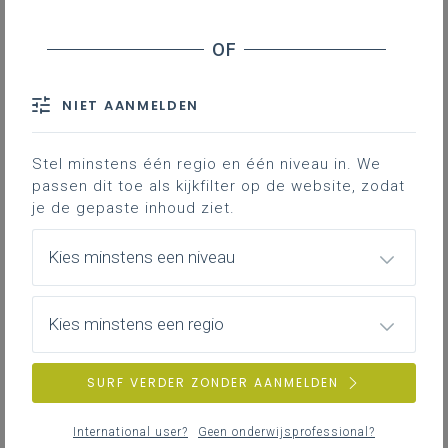
Unplugged loopoefening
Plugged loopoefening
Concepten en aanpak
Media
NIET AANMELDEN
In dit arrangement wordt er kennis
Stel minstens één regio en één niveau in. We
gemaakt met het begrip ‘herhalen’. Ze
passen dit toe als kijkfilter op de website, zodat
je de gepaste inhoud ziet.
doen dit aan de hand van een unplugged
en plugged activiteit. Ze gebruiken
Kies minstens een niveau
hiervoor het programma
Google Blockly
.
Unplugged loopoefening
Kies minstens een regio
De leerlingen voeren een korte dans uit. Zie dit
SURF VERDER ZONDER AANMELDEN
voorbeeld
.
Je geeft een leerling de instructie om rond een tafel
International user?
Geen onderwijsprofessional?
te lopen. Wanneer dat gebeurd is, moet de leerling