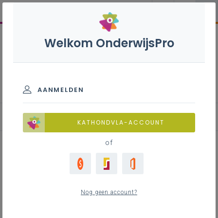
Welkom OnderwijsPro
Computationeel denken
AANMELDEN
Inspirerende praktijkvoorbeelden
KATHONDVLA-ACCOUNT
of
Doe de loop!
Nog geen account?
Inhoudstafel