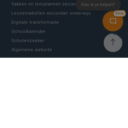
Vakken en leerplannen secundair onderwijs
Kan ik je helpen?
Lessentabellen secundair onderwijs
bèta
Digitale transformatie
Schoolkalender
Scholenzoeker
Algemene website
CONTACT
Wie is wie
Locaties
Algemeen contact
Helpdesk