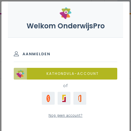
Welkom OnderwijsPro
Wiskundeonderwijs
AANMELDEN
KATHONDVLA-ACCOUNT
of
Cognitief sterke leerlingen in het
eerste leerjaar?
Nog geen account?