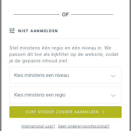
Inhoudstafel
CSF-leerlingen zelfstandig aan het werk!
Zill-doelen
Meer lezen?
NIET AANMELDEN
Wat zijn ze nog klein, de leerlingen uit het
Stel minstens één regio en één niveau in. We
passen dit toe als kijkfilter op de website, zodat
eerste leerjaar... We willen hen graag bij
je de gepaste inhoud ziet.
élke stap in hun leerproces begeleiden. En
toch, ook als je hen zelfstandig aan het
Kies minstens een niveau
werk laat gaan, ontstaan er mooie
leerkansen.
VBS Weg-wijzer in
Dessel
daagt de cognitief sterke
Kies minstens een regio
leerlingen niet enkel leerstofinhoudelijk
maar ook op het vlak van executieve
SURF VERDER ZONDER AANMELDEN
functies en zelfredzaamheid uit.
International user?
Geen onderwijsprofessional?