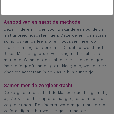
CSF-leerlingen zelfstandig aan
het werk!
Aanbod van en naast de methode
Deze kinderen krijgen voor wiskunde een bundeltje
met uitbreidingsoefeningen. Deze oefeningen staan
soms los van de leerstof en focussen meer op
redeneren, logisch denken ... De school werkt met
Reken Maar en gebruikt verrijkingsmateriaal uit de
methode. Wanneer de klasleerkracht de verlengde
instructie geeft aan de grote klasgroep, werken deze
kinderen achteraan in de klas in hun bundeltje.
Samen met de zorgleerkracht
De zorgleerkracht staat de klasleerkracht regelmatig
bij. Ze worden hierbij regelmatig bijgestaan door de
zorgleerkracht. De kinderen worden gestimuleerd om
zelfstandig aan het werk te gaan, maar de