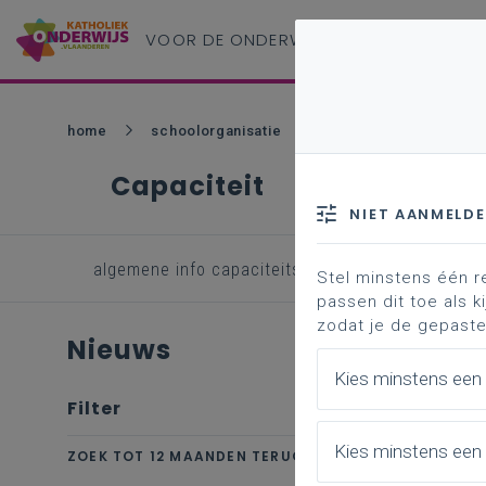
VOOR DE ONDERWIJS
PROFESSIONAL
home
schoolorganisatie
onderwijsplanning
Capaciteit
NIET AANMELD
algemene info capaciteitsmiddelen
capacit
Stel minstens één r
passen dit toe als ki
zodat je de gepaste
Nieuws
Kies minstens een
Filter
wis alle
Kies minstens een 
ZOEK TOT 12 MAANDEN TERUG