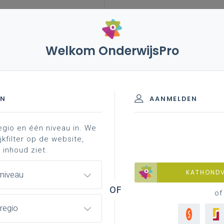
Welkom OnderwijsPro
capaciteit
nieuws
EN
AANMELDEN
eitsmiddelen 22-23-24 (afgesloten oproep)
capaciteit
egio en één niveau in. We
jkfilter op de website,
 inhoud ziet.
KATHOND
 niveau
of
regio