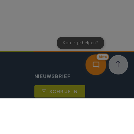
Kan ik je helpen?
bèta
NIEUWSBRIEF
SCHRIJF IN
MIJN.
Beheer