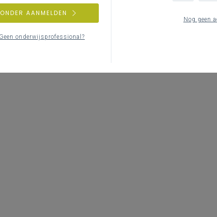
Geen zoekresul
ZONDER AANMELDEN
Nog geen a
Er komen geen items overeen met
Geen onderwijsprofessional?
Probeer een andere zoe