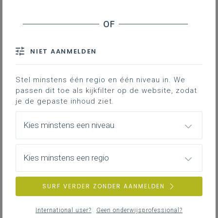
Inhoudstafel
Opnames met duiding situering, structuur, opbouw,
studietraject, krachtlijnen, ...
NIET AANMELDEN
Opnames gebruikt bij de toelichting van
de leerplannen.
Stel minstens één regio en één niveau in. We
passen dit toe als kijkfilter op de website, zodat
je de gepaste inhoud ziet.
Gekoppelde leerplannen
Kies minstens een niveau
Opnames met duiding situering,
structuur, opbouw, studietraject,
Kies minstens een regio
krachtlijnen, ...
SURF VERDER ZONDER AANMELDEN
Hier staat ingevoegde content uit een social
media netwerk dat cookies wil schrijven of
International user?
Geen onderwijsprofessional?
uitlezen. Je hebt hiervoor geen toestemming