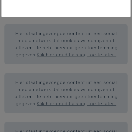
gegeven.
Klik hier om dit alsnog toe te laten.
Hier staat ingevoegde content uit een social
media netwerk dat cookies wil schrijven of
uitlezen. Je hebt hiervoor geen toestemming
gegeven.
Klik hier om dit alsnog toe te laten.
Hier staat ingevoegde content uit een social
media netwerk dat cookies wil schrijven of
uitlezen. Je hebt hiervoor geen toestemming
gegeven.
Klik hier om dit alsnog toe te laten.
Hier staat ingevoegde content uit een social