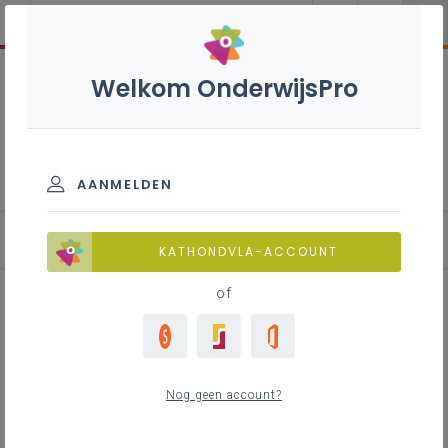
Welkom OnderwijsPro
Koel- en
warmtetechnieken B + S -
3de graad - D/A-finaliteit
AANMELDEN
KATHONDVLA-ACCOUNT
of
Algemene duiding bij
leerplannen D/A-fin
Nog geen account?