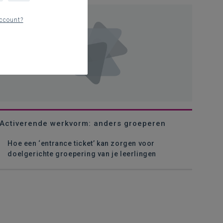
ccount?
Activerende werkvorm: anders groeperen
Hoe een ‘entrance ticket’ kan zorgen voor
doelgerichte groepering van je leerlingen