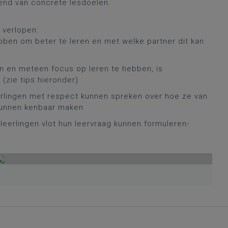
end van concrete lesdoelen.
 verlopen:
bben om beter te leren en met welke partner dit kan
en en meteen focus op leren te hebben, is
(zie tips hieronder)
leerlingen met respect kunnen spreken over hoe ze van
 kunnen kenbaar maken
leerlingen vlot hun leervraag kunnen formuleren-