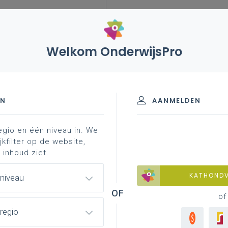
Welkom OnderwijsPro
leerplannen
vakken en leerplannen 2de graad
materiaal
activerend ...
finaliteit
EN
AANMELDEN
egio en één niveau in. We
materiaal
achtergrond
professionalisering
jkfilter op de website,
 inhoud ziet.
KATHOND
 niveau
 groeperen
of
regio