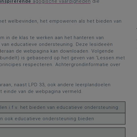
inspirerende
agogische vaardigheden
die
 het welbevinden, het empoweren als het bieden van
m in de klas te werken aan het hanteren van
n van educatieve ondersteuning. Deze lesideeën
deraan de webpagina kan downloaden. Volgende
n bundelt) is gebaseerd op het geven van 'Lessen met
e principes respecteren. Achtergrondinformatie over
raan, naast LPD 33, ook andere leerplandoelen
t einde van de webpagina vermeld.
en i.f.v. het bieden van educatieve ondersteuning
len ook educatieve ondersteuning bieden