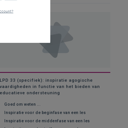
ccount?
LPD 33 (specifiek): inspiratie agogische
vaardigheden in functie van het bieden van
educatieve ondersteuning
Goed om weten ...
Inspiratie voor de beginfase van een les
Inspiratie voor de middenfase van een les