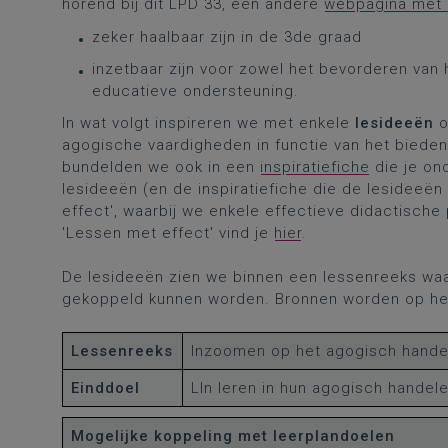
horend bij dit LPD 33, een andere
webpagina met
zeker haalbaar zijn in de 3de graad
inzetbaar zijn voor zowel het bevorderen van
educatieve ondersteuning.
In wat volgt inspireren we met enkele
lesideeën
o
agogische vaardigheden in functie van het biede
bundelden we ook in een
inspiratiefiche
die je on
lesideeën (en de inspiratiefiche die de lesideeë
effect', waarbij we enkele effectieve didactisch
'Lessen met effect' vind je
hier
.
De lesideeën zien we binnen een lessenreeks waa
gekoppeld kunnen worden. Bronnen worden op he
Lessenreeks
Inzoomen op het agogisch handel
Einddoel
Lln leren in hun agogisch hande
Mogelijke koppeling met leerplandoelen