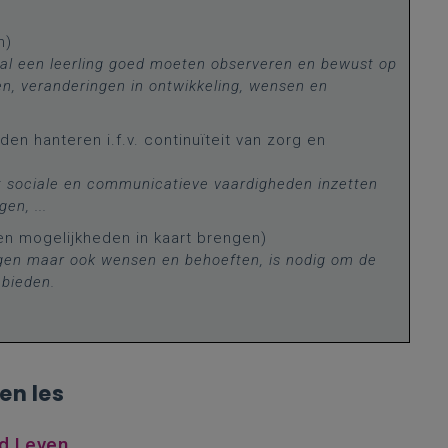
n)
zal een leerling goed moeten observeren en bewust op
en, veranderingen in ontwikkeling, wensen en
n hanteren i.f.v. continuïteit van zorg en
 sociale en communicatieve vaardigheden inzetten
en, ...
n mogelijkheden in kaart brengen)
ngen maar ook wensen en behoeften, is nodig om de
bieden.
en les
nd Leven