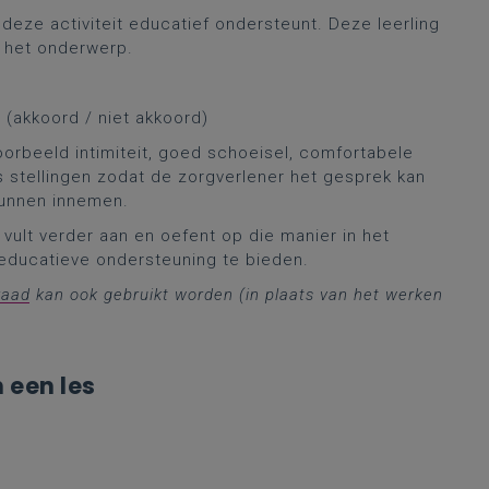
e deze activiteit educatief ondersteunt. Deze leerling
r het onderwerp.
e (akkoord / niet akkoord)
orbeeld intimiteit, goed schoeisel, comfortabele
ens stellingen zodat de zorgverlener het gesprek kan
kunnen innemen.
 vult verder aan en oefent op die manier in het
educatieve ondersteuning te bieden.
raad
kan ook gebruikt worden (in plaats van het werken
 een les