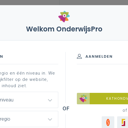
Welkom OnderwijsPro
leerplannen
vakken en leerplannen 3de graad
eit
inspirerend materiaal
lpd 33 (sp ...
g S - 3de graad - A-finaliteit
EN
AANMELDEN
egio en één niveau in. We
materiaal
achtergrond
faq
professionaliser
jkfilter op de website,
 inhoud ziet.
KATHOND
 niveau
 agogische vaardigheden in functie 
of
regio