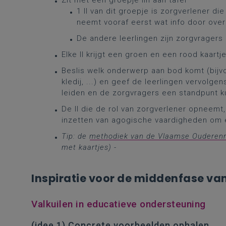
Zit met een groepje lln aan tafel
1 ll van dit groepje is zorgverlener di
neemt vooraf eerst wat info door ove
De andere leerlingen zijn zorgvragers
Elke ll krijgt een groen en een rood kaartj
Beslis welk onderwerp aan bod komt (bijvo
kledij, ...) en geef de leerlingen vervolg
leiden en de zorgvragers een standpunt 
De ll die de rol van zorgverlener opneemt,
inzetten van agogische vaardigheden om 
Tip: de
methodiek van de Vlaamse Ouderen
met kaartjes) -
Inspiratie voor de middenfase van
Valkuilen in educatieve ondersteuning
(idee 1) Concrete voorbeelden ophalen