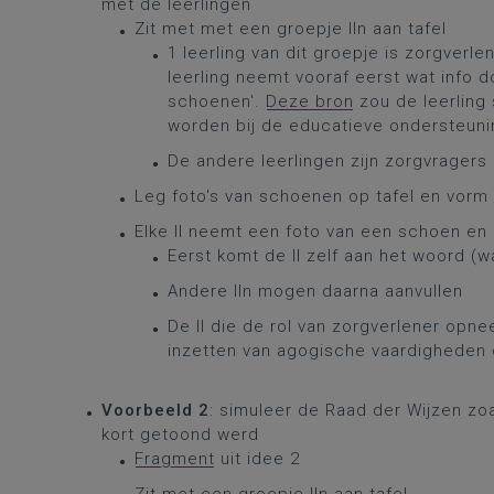
met de leerlingen
Zit met met een groepje lln aan tafel
1 leerling van dit groepje is zorgverl
leerling neemt vooraf eerst wat info 
schoenen'.
Deze bron
zou de leerling 
worden bij de educatieve ondersteuni
De andere leerlingen zijn zorgvragers
Leg foto's van schoenen op tafel en vorm 
Elke ll neemt een foto van een schoen en
Eerst komt de ll zelf aan het woord (w
Andere lln mogen daarna aanvullen
De ll die de rol van zorgverlener opne
inzetten van agogische vaardigheden
Voorbeeld 2
: simuleer de Raad der Wijzen zoa
kort getoond werd
Fragment
uit idee 2