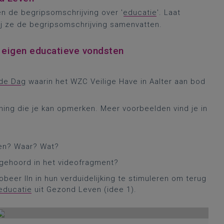
en de begripsomschrijving over '
educatie
'. Laat
j ze de begripsomschrijving samenvatten.
r eigen educatieve vondsten
nde Dag
waarin het WZC Veilige Have in Aalter aan bod
ning die je kan opmerken. Meer voorbeelden vind je in
zien? Waar? Wat?
 gehoord in het videofragment?
beer lln in hun verduidelijking te stimuleren om terug
educatie
uit Gezond Leven (idee 1).