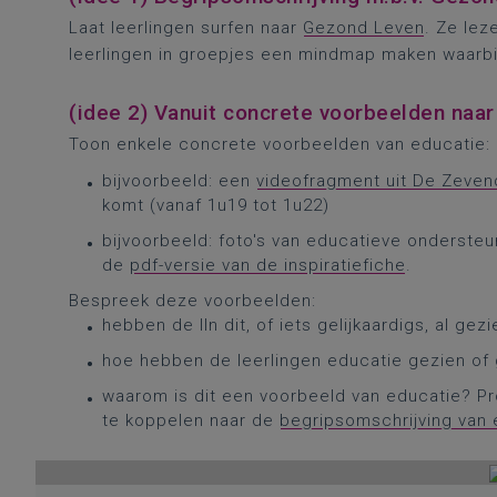
Laat leerlingen surfen naar
Gezond Leven
. Ze lez
leerlingen in groepjes een mindmap maken waarbi
(idee 2) Vanuit concrete voorbeelden naa
Toon enkele concrete voorbeelden van educatie:
bijvoorbeeld: een
videofragment uit De Zeve
komt (vanaf 1u19 tot 1u22)
bijvoorbeeld: foto's van educatieve ondersteu
de
pdf-versie van de inspiratiefiche
.
Bespreek deze voorbeelden:
hebben de lln dit, of iets gelijkaardigs, al ge
hoe hebben de leerlingen educatie gezien of
waarom is dit een voorbeeld van educatie? Pro
te koppelen naar de
begripsomschrijving van 