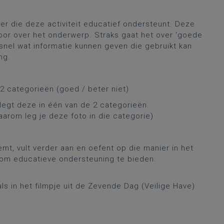
ener die deze activiteit educatief ondersteunt. Deze
door over het onderwerp. Straks gaat het over 'goede
snel wat informatie kunnen geven die gebruikt kan
ng.
2 categorieën (goed / beter niet)
 legt deze in één van de 2 categorieën.
aarom leg je deze foto in die categorie)
emt, vult verder aan en oefent op die manier in het
 om educatieve ondersteuning te bieden.
ls in het filmpje uit de Zevende Dag (Veilige Have)