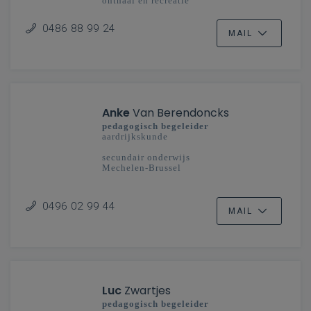
onthaal en recreatie
studiedomein taal en cultuur: toerisme
0486 88 99 24
secundair onderwijs
MAIL
Limburg - Vlaanderenbreed
Anke
Van Berendoncks
pedagogisch begeleider
aardrijkskunde
secundair onderwijs
Mechelen-Brussel
0496 02 99 44
MAIL
Luc
Zwartjes
pedagogisch begeleider