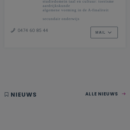
studiedomein taal en cultuur: toerisme
aardrijkskunde
algemene vorming in de A-finaliteit
secundair onderwijs
Oost- en West-Vlaanderen -
Vlaanderenbreed
0474 60 85 44
MAIL
NIEUWS
ALLE NIEUWS