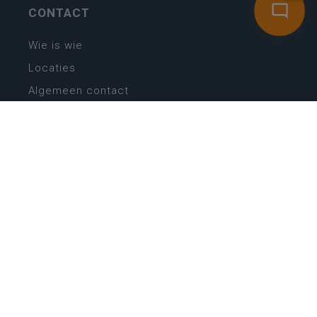
CONTACT
Wie is wie
Locaties
Algemeen contact
Helpdesk
NIEUWSBRIEF
SCHRIJF IN
MIJN.
Beheer
Kijkfilter