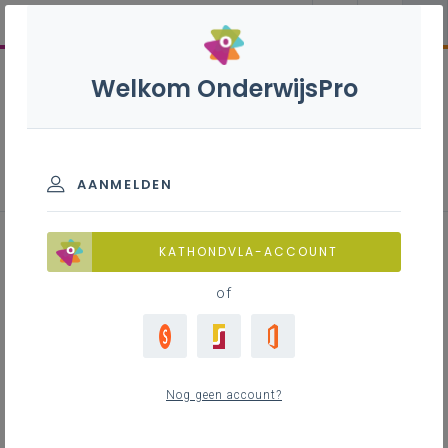
Welkom OnderwijsPro
Aardrijkskunde 1ste graad - A-
stroom
AANMELDEN
KATHONDVLA-ACCOUNT
of
Leerplan
Download het nieuwe leerplan of bekijk het in
LLinkid, de digitale leerplantool
Nog geen account?
LEERPLANTOOL