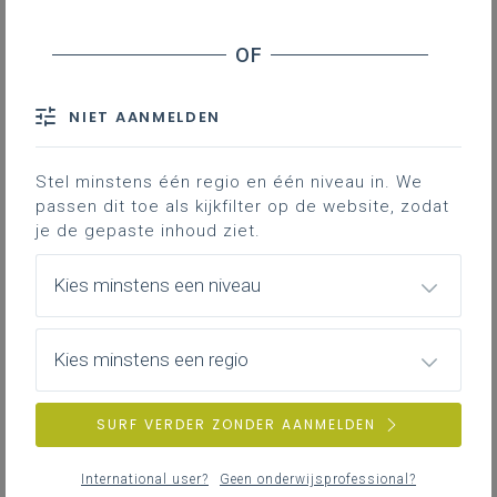
Basisinformatie
Basisinformatie over het leerplan
NIET AANMELDEN
Stel minstens één regio en één niveau in. We
passen dit toe als kijkfilter op de website, zodat
Inspirerend materiaal
je de gepaste inhoud ziet.
Ondersteuning op de klasvloer
Kies minstens een niveau
Achtergrond
Kies minstens een regio
Literatuur, onderzoek, regelgeving, interessante
websites …
SURF VERDER ZONDER AANMELDEN
International user?
Geen onderwijsprofessional?