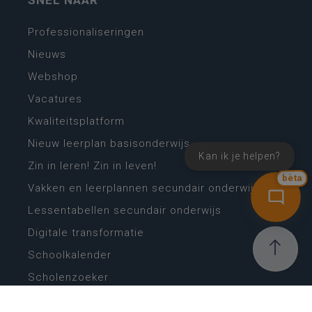
Professionaliseringen
Nieuws
Webshop
Vacatures
Kwaliteitsplatform
Nieuw leerplan basisonderwijs
Kan ik je helpen?
Zin in leren! Zin in leven!
bèta
Vakken en leerplannen secundair onderwijs
Lessentabellen secundair onderwijs
Digitale transformatie
Schoolkalender
Scholenzoeker
Algemene website