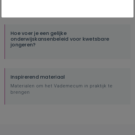
schoolsucces
Hoe voer je een gelijke
onderwijskansenbeleid voor kwetsbare
jongeren?
Inspirerend materiaal
Materialen om het Vademecum in praktijk te
brengen