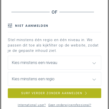
het verschil maken door die barrières te
herkennen, te begrijpen en actief weg te
werken. Ontdek hoe je samen kan bouwen aan
een onderwijs waar élk kind telt.
NIET AANMELDEN
Stel minstens één regio en één niveau in. We
Wat is armoede en hoe herken ik het in mijn
passen dit toe als kijkfilter op de website, zodat
klas?
je de gepaste inhoud ziet.
Kies minstens een niveau
Versterk het kapitaal van je leerlingen in je
lessen
Kies minstens een regio
SURF VERDER ZONDER AANMELDEN
Ouderbetrokkenheid: een sleutel tot
International user?
Geen onderwijsprofessional?