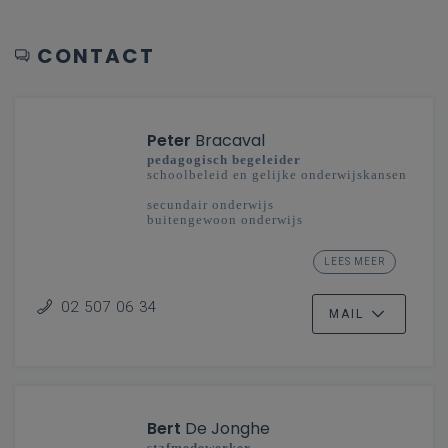
CONTACT
Peter
Bracaval
pedagogisch begeleider
schoolbeleid en gelijke onderwijskansen
secundair onderwijs
buitengewoon onderwijs
Pedagogische begeleiding regio
LEES MEER
Mechelen-Brussel
02 507 06 34
MAIL
Bert
De Jonghe
stafmedewerker