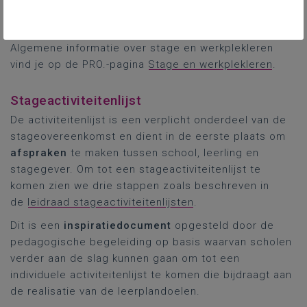
Stage
Algemene informatie over stage en werkplekleren
vind je op de PRO.-pagina
Stage en werkplekleren
.
Stageactiviteitenlijst
De activiteitenlijst is een verplicht onderdeel van de
stageovereenkomst en dient in de eerste plaats om
afspraken
te maken tussen school, leerling en
stagegever. Om tot een stageactiviteitenlijst te
komen zien we drie stappen zoals beschreven in
de
leidraad stageactiviteitenlijsten
.
Dit is een
inspiratiedocument
opgesteld door de
pedagogische begeleiding op basis waarvan scholen
verder aan de slag kunnen gaan om tot een
individuele activiteitenlijst te komen die bijdraagt aan
de realisatie van de leerplandoelen.