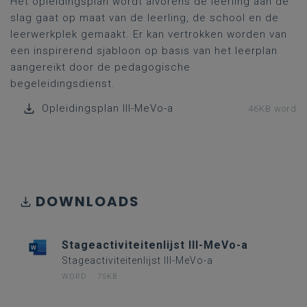
Het opleidingsplan wordt alvorens de leerling aan de
slag gaat op maat van de leerling, de school en de
leerwerkplek gemaakt. Er kan vertrokken worden van
een inspirerend sjabloon op basis van het leerplan
aangereikt door de pedagogische
begeleidingsdienst.
Opleidingsplan III-MeVo-a
46KB word
DOWNLOADS
Stageactiviteitenlijst III-MeVo-a
Stageactiviteitenlijst III-MeVo-a
WORD
75KB