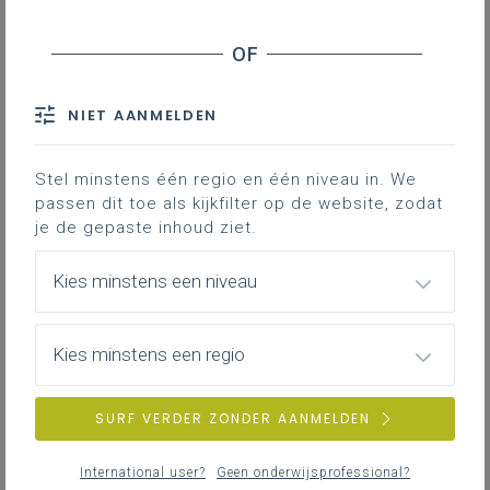
Inhoudstafel
Stage
NIET AANMELDEN
Duaal
Stel minstens één regio en één niveau in. We
Downloads
passen dit toe als kijkfilter op de website, zodat
je de gepaste inhoud ziet.
Je vindt hier adviezen en documenten die
je ondersteunen bij het organiseren en
Kies minstens een niveau
begeleiden van werkplekleren in de
studierichting Mechanische vormgeving -
Kies minstens een regio
3de graad.
SURF VERDER ZONDER AANMELDEN
Gekoppelde leerplannen
International user?
Geen onderwijsprofessional?