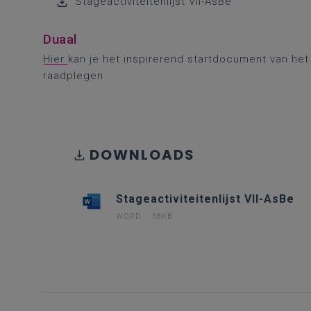
Stageactiviteitenlijst VII-AsBe
Duaal
Hier
kan je het inspirerend startdocument van he
raadplegen
DOWNLOADS
Stageactiviteitenlijst VII-AsBe
WORD
68KB