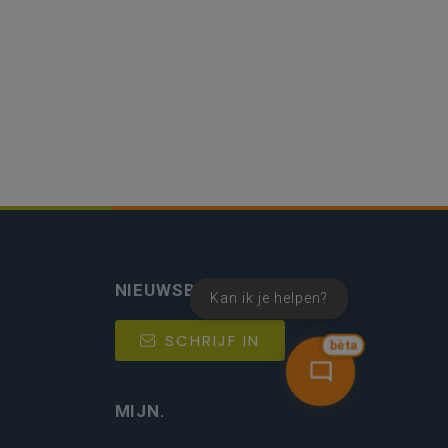
NIEUWSBRIEF
Kan ik je helpen?
SCHRIJF IN
bèta
MIJN.