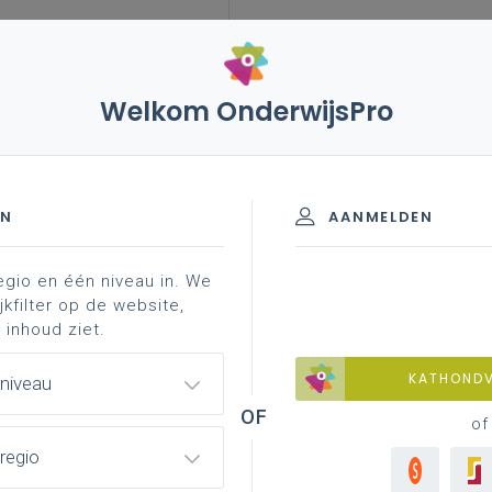
Welkom OnderwijsPro
leerplannen
vakken en leerplannen 7de
basisinformatie
werkplekle ...
wer - 7de leerjaar
EN
AANMELDEN
egio en één niveau in. We
materiaal
achtergrond
professionalisering
jkfilter op de website,
 inhoud ziet.
KATHOND
 niveau
hting Asfalt- en betonwegenbouwer
of
regio