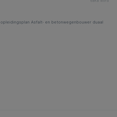
68KB word
t opleidingsplan Asfalt- en betonwegenbouwer duaal