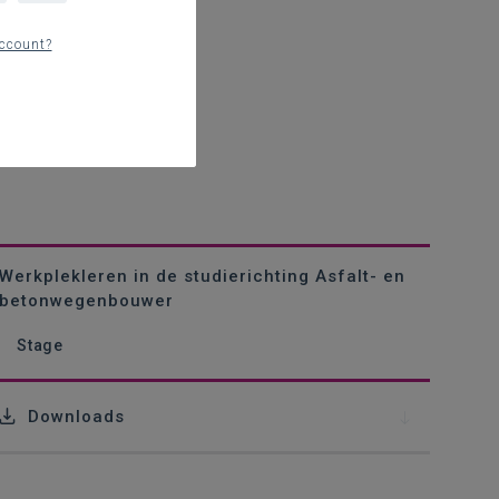
ccount?
Werkplekleren in de studierichting Asfalt- en
betonwegenbouwer
Stage
Downloads