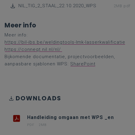
NIL_TIG_2_STAAL_22.10.2020_WPS
2MB pdf
Meer info
Meer info:
https://bil-ibs.be/weldingtools-lmk-lasserkwalificatie
https://conneqt.nil.nl/nl/
Bijkomende documentatie, projectvoorbeelden,
aanpasbare sjablonen WPS:
SharePoint
DOWNLOADS
Handleiding omgaan met WPS _en
PDF
2MB