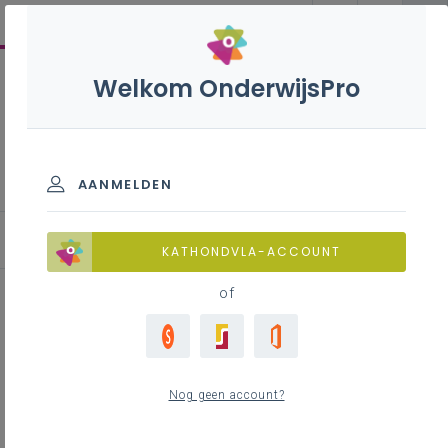
Welkom OnderwijsPro
Lassen-constructie S - 3de
graad - A-finaliteit
AANMELDEN
KATHONDVLA-ACCOUNT
of
WPS gebruiken in de praktijk als
didactische hulp met gemak
Nog geen account?
voor leerling en leerkracht