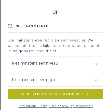
Inhoudstafel
Wat is een WPS (LMB)?
NIET AANMELDEN
Didactisch voordeel bij de inzet van WPS-en in de
praktijk
Training: werken met WPS
Stel minstens één regio en één niveau in. We
passen dit toe als kijkfilter op de website, zodat
Koppeling maken met lassymbolen
je de gepaste inhoud ziet.
Voorbeelden
Meer info
Kies minstens een niveau
Downloads
Kies minstens een regio
Duiding bij
SURF VERDER ZONDER AANMELDEN
II-Mech-a LPD 9: De leerlingen analyseren
de opdracht, maken een planning en
International user?
Geen onderwijsprofessional?