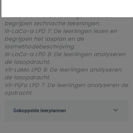
voeren voorbereidende werkzaamheden
uit.
II-Hoe-a LPD 6: De leerlingen lezen en
begrijpen technische tekeningen.
III-LaCo-a LPD 7: De leerlingen lezen en
begrijpen het lasplan en de
lasmethodebeschrijving.
III-LaCo-a LPD 8: De leerlingen analyseren
de lasopdracht.
VII-LaMo LPD 9: De leerlingen analyseren
de lasopdracht.
VII-PijFa LPD 7: De leerlingen analyseren de
opdracht.
Gekoppelde leerplannen