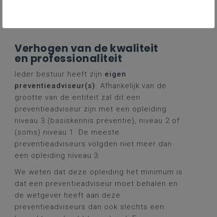
belangrijke meerwaarde betekenen.
Schaalvergroting biedt kansen.
Verhogen van de kwaliteit
en professionaliteit
Ieder bestuur heeft zijn
eigen
preventieadviseur(s)
. Afhankelijk van de
grootte van de entiteit zal dit een
preventieadviseur zijn met een opleiding
niveau 3 (basiskennis preventie), niveau 2 of
(soms) niveau 1. De meeste
preventieadviseurs volgden niet meer dan
een opleiding niveau 3.
We weten dat deze opleiding het minimum is
dat een preventieadviseur moet behalen en
de wetgever heeft aan deze
preventieadviseurs dan ook slechts een