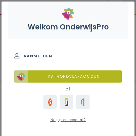
Welkom OnderwijsPro
Welzijn op het werk bij fusie
AANMELDEN
Wat de meerwaarde kan zijn van een groter bestuur
KATHONDVLA-ACCOUNT
of
Inhoudstafel
Verhogen van de kwaliteit en
Nog geen account?
professionaliteit
Efficiënter besteden van de middelen voor de