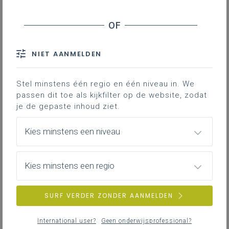
IDPBW
Rendabeler maken van de taken en
opdrachten van de IDPBW
Verhogen van de competenties van de IDPBW
NIET AANMELDEN
Er zijn besturen die een goed
Stel minstens één regio en één niveau in. We
georganiseerde en functionerende
passen dit toe als kijkfilter op de website, zodat
interne dienst preventie en
je de gepaste inhoud ziet.
bescherming op het werk (IDPBW)
hebben. Een heel aantal besturen,
Kies minstens een niveau
vooral de kleinere, hebben het
echter niet gemakkelijk om zich
Kies minstens een regio
volledig in regel te stellen met de
verplichtingen op het gebied van
preventie en bescherming op het
SURF VERDER ZONDER AANMELDEN
werk. De context van een groter
bestuur kan voor hen een
International user?
Geen onderwijsprofessional?