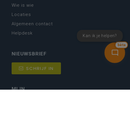
Wie is wie
Locaties
Algemeen contact
Helpdesk
Kan ik je helpen?
bèta
NIEUWSBRIEF
SCHRIJF IN
MIJN.
Beheer
Kijkfilter