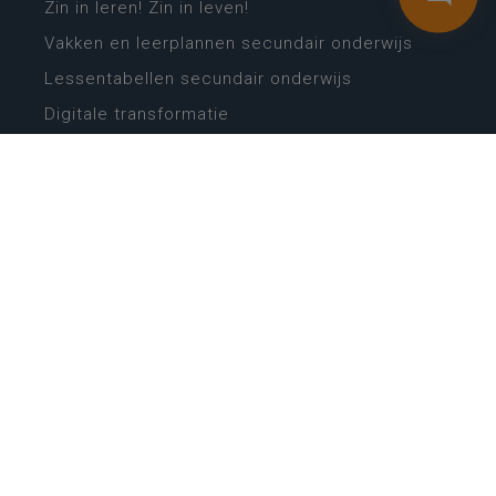
Zin in leren! Zin in leven!
Vakken en leerplannen secundair onderwijs
Lessentabellen secundair onderwijs
Digitale transformatie
Schoolkalender
Scholenzoeker
Algemene website
CONTACT
Wie is wie
Locaties
Algemeen contact
Helpdesk