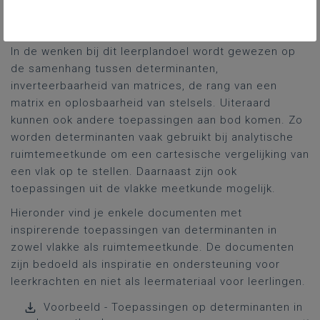
de inverse matrix van inverteerbare matrices en de
determinant van vierkante matrices.
In de wenken bij dit leerplandoel wordt gewezen op
de samenhang tussen determinanten,
inverteerbaarheid van matrices, de rang van een
matrix en oplosbaarheid van stelsels. Uiteraard
kunnen ook andere toepassingen aan bod komen. Zo
worden determinanten vaak gebruikt bij analytische
ruimtemeetkunde om een cartesische vergelijking van
een vlak op te stellen. Daarnaast zijn ook
toepassingen uit de vlakke meetkunde mogelijk.
Hieronder vind je enkele documenten met
inspirerende toepassingen van determinanten in
zowel vlakke als ruimtemeetkunde. De documenten
zijn bedoeld als inspiratie en ondersteuning voor
leerkrachten en niet als leermateriaal voor leerlingen.
Voorbeeld - Toepassingen op determinanten in