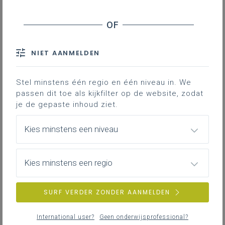
Inhoudstafel
Downloads
NIET AANMELDEN
de
In het leerplan wiskunde B+S’’ van de 3
Stel minstens één regio en één niveau in. We
graad D-finaliteit staat een leerplandoel
passen dit toe als kijkfilter op de website, zodat
waarin het begrip determinant van een
je de gepaste inhoud ziet.
vierkante matrix aan bod komt. Hier vind
je enkele inspirerende toepassingen op
Kies minstens een niveau
determinanten in zowel vlakke als
ruimtemeetkunde.
Kies minstens een regio
Gekoppelde leerplannen
SURF VERDER ZONDER AANMELDEN
International user?
Geen onderwijsprofessional?
LPD 36 De leerlingen berekenen de rang van matrices,